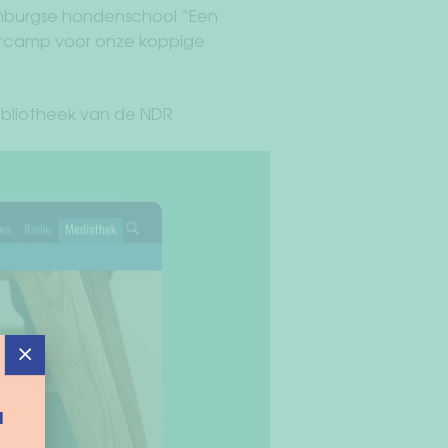
Hamburgse hondenschool “Een
ootcamp voor onze koppige
ibliotheek van de NDR
×
d