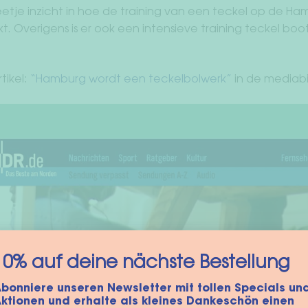
beetje inzicht in hoe de training van een teckel op de 
. Overigens is er ook een intensieve training teckel b
rtikel:
“Hamburg wordt een teckelbolwerk”
in de mediab
10% auf deine nächste Bestellung
bonniere unseren Newsletter mit tollen Specials un
ktionen und erhalte als kleines Dankeschön einen