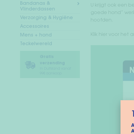
Bandanas &
U krijgt ook een 
Vlinderdassen
goede hond” werkt
Verzorging & Hygiëne
hoofden.
Accessoires
Klik hier voor het a
Mens + hond
Teckelwereld
Gratis
verzending
In Duitsland vanaf
99€ aankoop
A
A