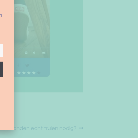
n
gend
ben honden echt truien nodig?
cht: