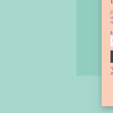
D
u
n
E
*
A
Bericht