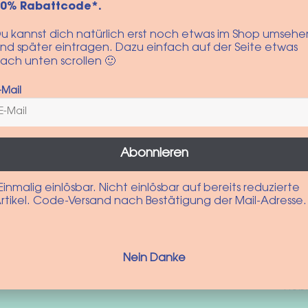
10% Rabattcode*.
u kannst dich natürlich erst noch etwas im Shop umsehe
nd später eintragen. Dazu einfach auf der Seite etwas
ach unten scrollen 🙂
-Mail
Abonnieren
Einmalig einlösbar. Nicht einlösbar auf bereits reduzierte
rtikel. Code-Versand nach Bestätigung der Mail-Adresse.
Nein Danke
Vol
Heb
beri