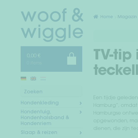
Ga
Ga
door
naar
Home
Magazin
naar
de
navigatie
inhoud
TV-tip
0,00
€
0 items
tecke
Zoeken
Een tijdje gelede
Hondenkleding
Hamburg”, omdat j
Hondentuig,
Hamburgse ontwer
Hondenhalsband &
opgewonden, maar
Hondenriem
dienen, die zijn 
Slaap & reizen