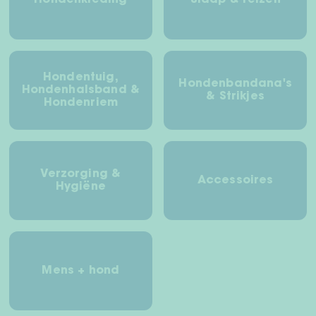
Hondenkleding
Slaap & reizen
Hondentuig,
Hondenbandana's
Hondenhalsband &
& Strikjes
Hondenriem
Verzorging &
Accessoires
Hygiëne
Mens + hond