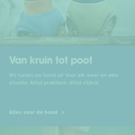
Sub
Mens + hond
uit
Teckelwereld
Vrienden rekruteren vrienden
Sub
Van kruin tot poot
Over ons
uit
WederverkoperDealer
Wij rusten uw hond uit. Voor elk weer en elke
situatie. Altijd praktisch. Altijd stijlvol.
Jouw rekening
Verzending & retourneren
Alles voor de hond
Betaalmethodes