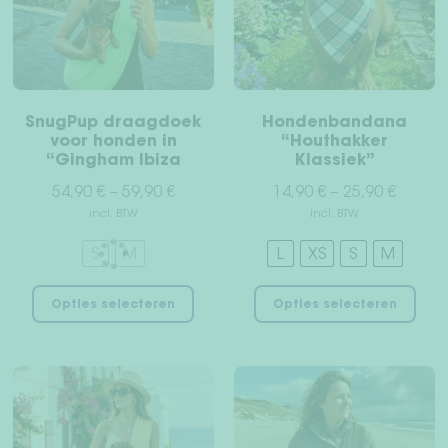
gekozen
gek
worden
wor
op
op
de
de
productpagina
pro
SnugPup draagdoek
Hondenbandana
voor honden in
“Houthakker
“Gingham Ibiza
Klassiek”
54,90
€
–
59,90
€
14,90
€
–
25,90
€
incl. BTW
incl. BTW
S
M
L
XS
S
M
Dit
Dit
Opties selecteren
Opties selecteren
product
pro
heeft
hee
meerdere
mee
variaties.
vari
Deze
Dez
optie
opt