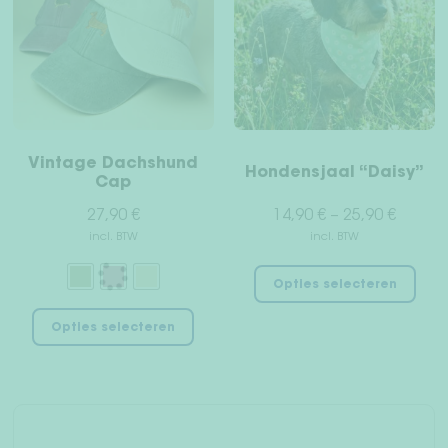
kan
gekozen
worden
op
de
productpagina
Vintage Dachshund
Hondensjaal “Daisy”
Cap
27,90
€
14,90
€
–
25,90
€
incl. BTW
incl. BTW
Dit
Opties selecteren
pro
Dit
hee
Opties selecteren
product
mee
heeft
vari
meerdere
Dez
variaties.
opt
Deze
kan