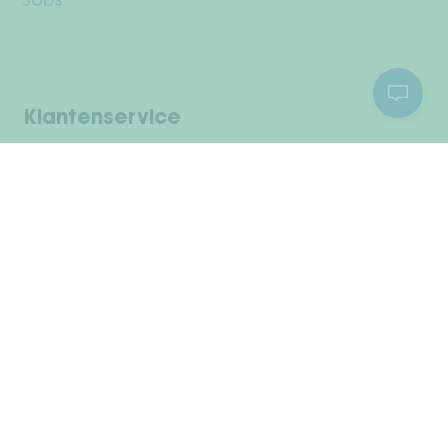
Jobs
Klantenservice
Jouw rekening
Verzending & retourneren
Betaalmethodes
Herroepingsrecht
Onderhoudsinstructies
Informatie