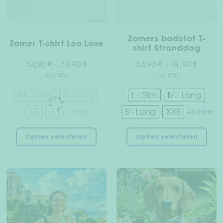
Zomers badstof T-
Zomer T-shirt Leo Love
shirt Stranddag
34,90
€
–
39,90
€
34,90
€
–
41,90
€
incl. BTW
incl. BTW
M - Long
S - Long
L - Slim
M - Long
XS
S
S - Long
XXS
+1 meer
+6 meer
Dit
Dit
Opties selecteren
Opties selecteren
product
pro
heeft
hee
meerdere
mee
variaties.
vari
Deze
Dez
optie
opt
kan
kan