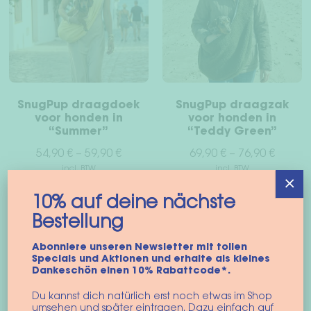
kan
kan
gekozen
gek
worden
wor
op
op
de
de
productpagina
pro
SnugPup draagdoek
SnugPup draagzak
voor honden in
voor honden in
“Summer”
“Teddy Green”
54,90
€
–
59,90
€
69,90
€
–
76,90
€
incl. BTW
incl. BTW
×
S
M
+5 meer
10% auf deine nächste
Dit
Dit
Bestellung
Opties selecteren
Opties selecteren
product
pro
Abonniere unseren Newsletter mit tollen
heeft
hee
Specials und Aktionen und erhalte als kleines
meerdere
mee
Dankeschön einen 10% Rabattcode*.
variaties.
vari
Du kannst dich natürlich erst noch etwas im Shop
Deze
Dez
umsehen und später eintragen. Dazu einfach auf