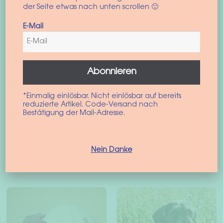
der Seite etwas nach unten scrollen 🙂
optie
opt
kan
kan
E-Mail
gekozen
gek
worden
wor
op
op
de
de
Abonnieren
productpagina
pro
Hondentrui Grand
FlyBuddy hondentas
*Einmalig einlösbar. Nicht einlösbar auf bereits
Canyon
groen
reduzierte Artikel. Code-Versand nach
Bestätigung der Mail-Adresse.
44,90
€
–
54,90
€
72,90
€
incl. BTW
incl. BTW
Dit
Nein Danke
Opties selecteren
Toevoegen aan
product
winkelwagen
heeft
meerdere
variaties.
Deze
optie