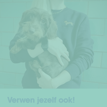
Herroepingsrecht
Servicevoorwaarden
Privacy
Afdruk
Verwen jezelf ook!