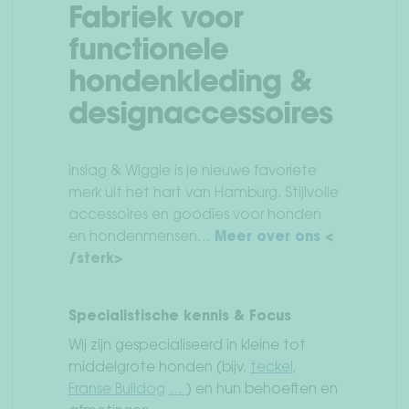
optie
Fabriek voor
gek
kan
wor
functionele
gekozen
op
hondenkleding &
worden
de
op
pro
designaccessoires
de
productpagina
inslag & Wiggle is je nieuwe favoriete
merk uit het hart van Hamburg. Stijlvolle
accessoires en goodies voor honden
en hondenmensen…
Meer over ons
<
/sterk>
Specialistische kennis & Focus
Wij zijn gespecialiseerd in kleine tot
middelgrote honden (bijv.
teckel
,
Franse Bulldog
…
) en hun behoeften en