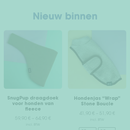
Nieuw binnen
SnugPup draagdoek
Hondenjas “Wrap”
voor honden van
Stone Boucle
fleece
41,90
€
–
51,90
€
59,90
€
–
64,90
€
incl. BTW
incl. BTW