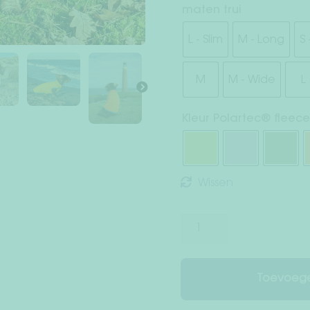
maten trui
L - Slim
M - Long
S
M
M - Wide
L
Kleur Polartec® fleec
Wissen
Polartec©
Hondentrui
Essential
aantal
Toevoege