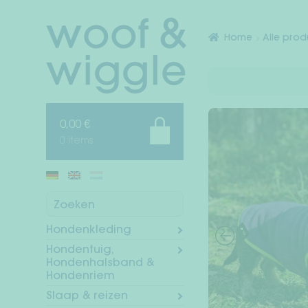
Ga
Ga
door
naar
Home
Alle pro
naar
de
navigatie
inhoud
0,00
€
0 items
Zoeken
Hondenkleding
Hondentuig,
Hondenhalsband &
Hondenriem
Slaap & reizen