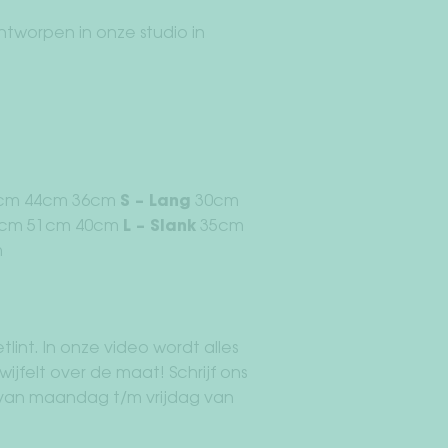
ntworpen in onze studio in
cm 44cm 36cm
S – Lang
30cm
cm 51cm 40cm
L – Slank
35cm
m
lint. In onze video wordt alles
wijfelt over de maat! Schrijf ons
ar van maandag t/m vrijdag van