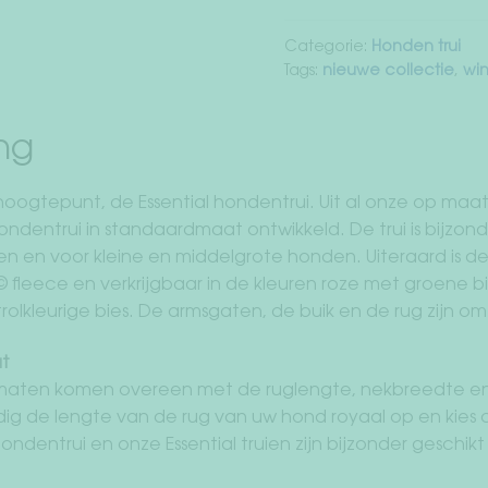
Categorie:
Honden trui
Tags:
nieuwe collectie
,
win
ing
e hoogtepunt, de Essential hondentrui. Uit al onze op m
dentrui in standaardmaat ontwikkeld. De trui is bijzond
n en voor kleine en middelgrote honden. Uiteraard is de
c© fleece en verkrijgbaar in de kleuren roze met groene 
rolkleurige bies. De armsgaten, de buik en de rug zijn o
at
ten komen overeen met de ruglengte, nekbreedte en b
g de lengte van de rug van uw hond royaal op en kies
ondentrui en onze Essential truien zijn bijzonder geschik