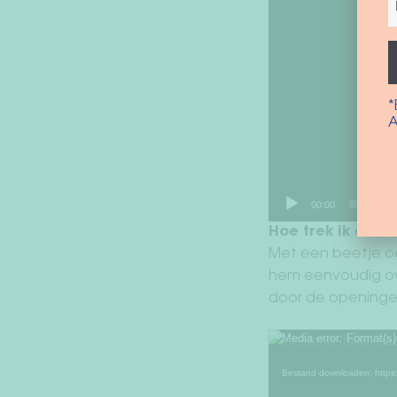
*
A
00:00
Hoe trek ik de h
Met een beetje oe
hem eenvoudig ov
door de openinge
Media error: Format(s)
Videospeler
Bestand downloaden: https