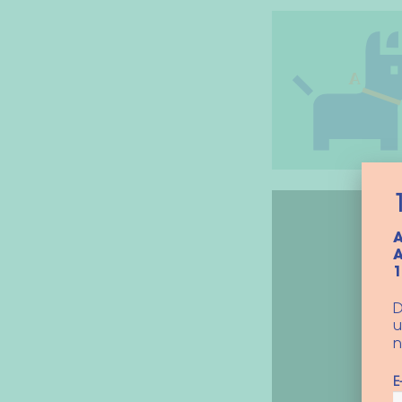
Videospeler
A
A
D
u
n
E