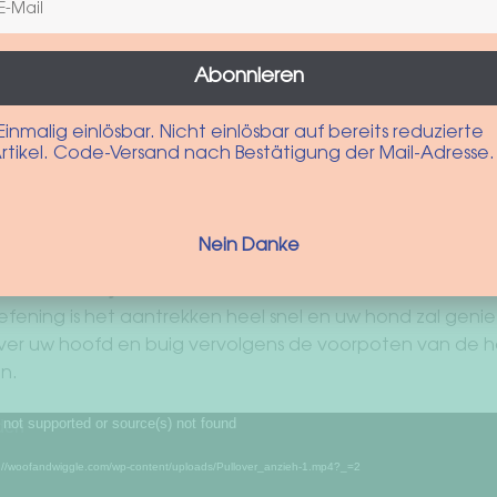
Abonnieren
Einmalig einlösbar. Nicht einlösbar auf bereits reduzierte
rtikel. Code-Versand nach Bestätigung der Mail-Adresse.
Nein Danke
ondentrui mijn hond aan?
fening is het aantrekken heel snel en uw hond zal geni
er uw hoofd en buig vervolgens de voorpoten van de ho
n.
 not supported or source(s) not found
://woofandwiggle.com/wp-content/uploads/Pullover_anzieh-1.mp4?_=2