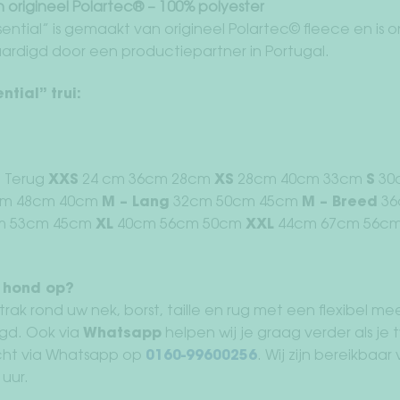
rigineel Polartec® – 100% polyester
ential” is gemaakt van origineel Polartec© fleece en is o
rdigd door een productiepartner in Portugal.
tial” trui:
t Terug
XXS
24 cm 36cm 28cm
XS
28cm 40cm 33cm
S
30
m 48cm 40cm
M – Lang
32cm 50cm 45cm
M – Breed
36
m 53cm 45cm
XL
40cm 56cm 50cm
XXL
44cm 67cm 56c
n hond op?
ak rond uw nek, borst, taille en rug met een flexibel meet
egd. Ook via
Whatsapp
helpen wij je graag verder als je t
ht via Whatsapp op
0160-99600256
. Wij zijn bereikba
 uur.