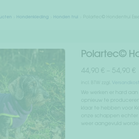
ducten
Hondenkleding
Honden trui
Polartec© Hondentrui Esse
Polartec© Ho
44,90
€
–
54,90
€
incl. BTW
zzgl.
Versandkos
We werken er hard aan
opnieuw te produceren 
klaar te hebben voor Ker
onze schappen echter p
weer aangevuld worden