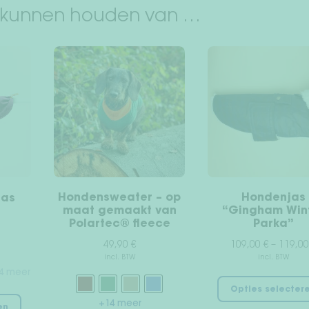
 kunnen houden van …
Hondensweater – op
Hondenjas
jas
maat gemaakt van
“Gingham Win
Polartec® fleece
Parka”
49,90
€
109,00
€
–
119,0
incl. BTW
incl. BTW
4 meer
Opties selecter
Dit
+14 meer
en