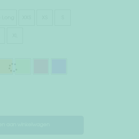
 - Long
XXS
XS
S
XL
e
n aan winkelwagen