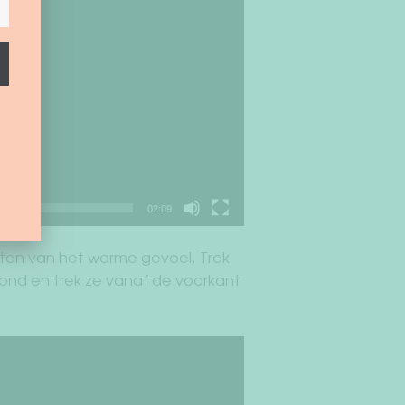
02:09
eten van het warme gevoel. Trek
nd en trek ze vanaf de voorkant