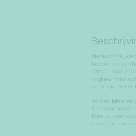
Beschrijv
Hier is ons nieuw
hebben we een hon
verschillende mate
origineel Polarte
en oranje met pet
Vind de juiste ma
De aangegeven ma
Meet dus eenvoudi
viervoeter. Deze h