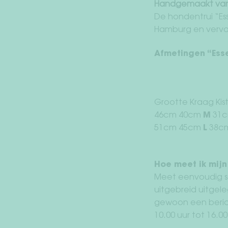
Handgemaakt van o
De hondentrui “Ess
Hamburg en vervaa
Afmetingen “Essen
Grootte Kraag Kis
46cm 40cm
M
31c
51cm 45cm
L
38c
Hoe meet ik mij
Meet eenvoudig str
uitgebreid uitgel
gewoon een beric
10.00 uur tot 16.00