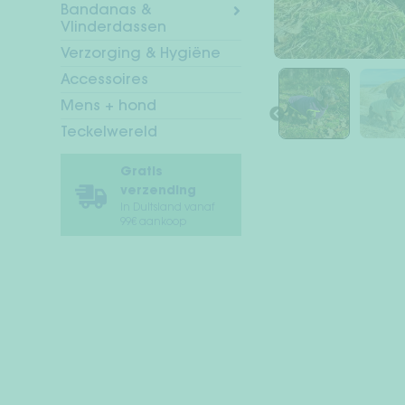
Bandanas &
Vlinderdassen
Verzorging & Hygiëne
Accessoires
Mens + hond
Teckelwereld
Gratis
verzending
In Duitsland vanaf
99€ aankoop