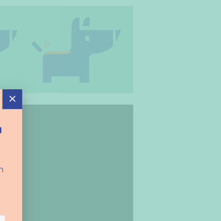
×
d
n