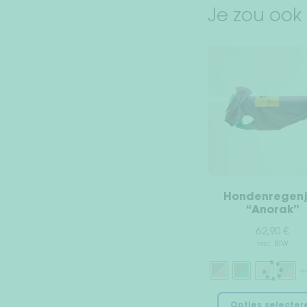
Je zou ook
Hondenregen
“Anorak”
62,90
€
incl. BTW
+
Opties selecter