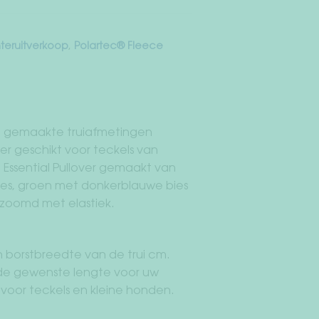
teruitverkoop
,
Polartec® Fleece
aat gemaakte truiafmetingen
er geschikt voor teckels van
 Essential Pullover gemaakt van
bies, groen met donkerblauwe bies
mzoomd met elastiek.
orstbreedte van de trui cm.
 de gewenste lengte voor uw
t voor teckels en kleine honden.