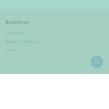
Bedrijven
Over ons
Studio Hamburg
Jobs
Klantenservice
Jouw rekening
Verzending & retourneren
Betaalmethodes