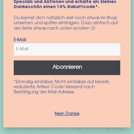
Specials und Aktionen und erhalte als kleines
Dankeschön einen 10% Rabattcode*.
Betaal met creditcard met Stripe.
Du kannst dich natürlich erst noch etwas im Shop
umsehen und später eintragen. Dazu einfach auf
Bancontact
der Seite etwas nach unten scrollen 🙂
E-Mail
Abonnieren
Link
*Einmalig einlösbar. Nicht einlösbar auf bereits
Klarna
reduzierte Artikel. Code-Versand nach
Bestätigung der Mail-Adresse.
Vooruitbetaling (overschrijving)
Maak direct over naar onze bankgegevens. Gebruik
Nein Danke
het ordernummer als het beoogde doel. Uw
bestelling wordt pas na ontvangst van het geld op