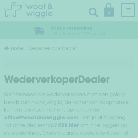
Ga
Ga
0
door
naar
naar
de
Gratis verzending
navigatie
inhoud
In Duitsland vanaf 99€ aankoop
Alle producten
Home
WederverkoperDealer
Sub
Hondenkleding
uit
Sub
Hondentuig, Hondenhalsband & Hondenriem
WederverkoperDealer
uit
Verzorging & Hygiëne
Geïnteresseerde wederverkopers met een geldig
bewijs van inschrijving bij de Kamer van Koophandel
Sub
Slaap & reizen
kunnen contact met ons opnemen via
uit
office@woofandwiggle.com
. Heb je al toegang
Sub
Bandanas & Vlinderdassen
tot onze dealershop?
Klik hier
om in te loggen op
uit
de dealershop. Onderstaande dealers verkopen al
Accessoires