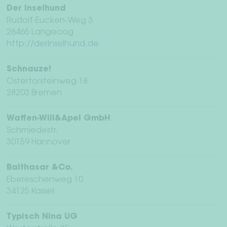
Der Inselhund
Herroepingsrecht
Rudolf-Eucken-Weg 3
26465 Langeoog
Servicevoorwaarden
http://derinselhund.de
Privacy
Schnauze!
Ostertorsteinweg 18
Afdruk
28203 Bremen
Waffen-Will&Apel GmbH
Schmiedestr.
30159 Hannover
Balthasar &Co.
Ebereschenweg 10
34125 Kassel
Typisch Nina UG