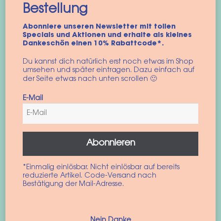
Bestellung
Obacht GmbH
Abonniere unseren Newsletter mit tollen
Ledererstr. 17
Specials und Aktionen und erhalte als kleines
80331 München
Dankeschön einen 10% Rabattcode*.
http://www.obacht-shop.de
Du kannst dich natürlich erst noch etwas im Shop
umsehen und später eintragen. Dazu einfach auf
Hundekeks & Co.
der Seite etwas nach unten scrollen 🙂
Rosengasse 344
E-Mail
84028 Landshut
Pudelwohl & Mopsfidel
Marktstraße 5
Abonnieren
99423 Weimar
*Einmalig einlösbar. Nicht einlösbar auf bereits
België
reduzierte Artikel. Code-Versand nach
Bestätigung der Mail-Adresse.
ZAGOF
Avenue de la liberté 25/502
1081 Koekelberg
Nein Danke