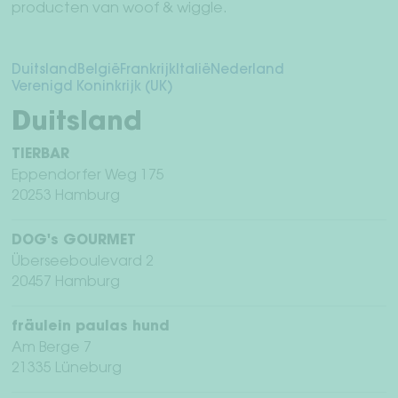
producten van woof & wiggle.
Sub
Mens + hond
uit
Duitsland
België
Frankrijk
Italië
Nederland
Teckelwereld
Verenigd Koninkrijk (UK)
Duitsland
Vrienden rekruteren vrienden
TIERBAR
Sub
Over ons
Eppendorfer Weg 175
uit
20253 Hamburg
WederverkoperDealer
DOG's GOURMET
Überseeboulevard 2
Jouw rekening
20457 Hamburg
fräulein paulas hund
Verzending & retourneren
Am Berge 7
21335 Lüneburg
Betaalmethodes