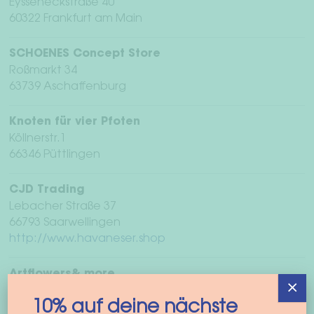
Eysseneckstraße 40
60322 Frankfurt am Main
SCHOENES Concept Store
Roßmarkt 34
63739 Aschaffenburg
Knoten für vier Pfoten
Köllnerstr.1
66346 Püttlingen
CJD Trading
Lebacher Straße 37
66793 Saarwellingen
http://www.havaneser.shop
Artflowers& more
×
Schatthäuser Straße
10% auf deine nächste
69168 Wiesloch