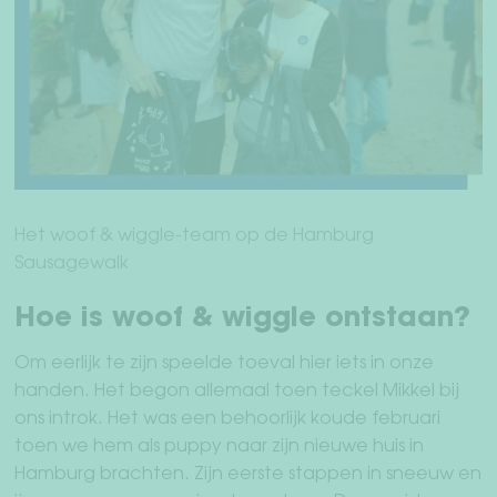
Jouw rekening
Verzending & retourneren
Betaalmethodes
Herroepingsrecht
Het woof & wiggle-team op de Hamburg
Servicevoorwaarden
Sausagewalk
Privacy
Hoe is woof & wiggle ontstaan?
Afdruk
Om eerlijk te zijn speelde toeval hier iets in onze
handen. Het begon allemaal toen teckel Mikkel bij
ons introk. Het was een behoorlijk koude februari
toen we hem als puppy naar zijn nieuwe huis in
Hamburg brachten. Zijn eerste stappen in sneeuw en