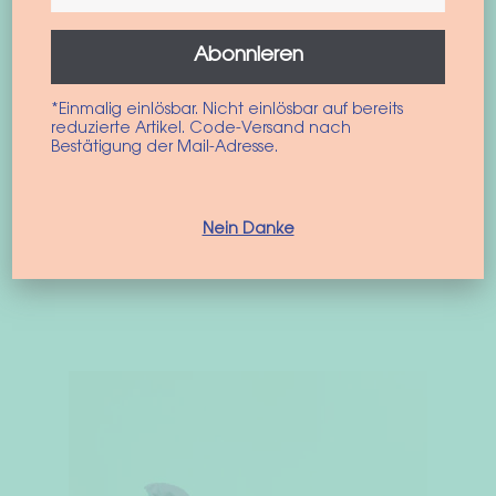
Abonnieren
Hondenjas “Wrap” gemaakt van Polartec®
*Einmalig einlösbar. Nicht einlösbar auf bereits
fleece
reduzierte Artikel. Code-Versand nach
Bestätigung der Mail-Adresse.
44,90
€
–
54,90
€
incl. BTW
Nein Danke
Opties selecteren