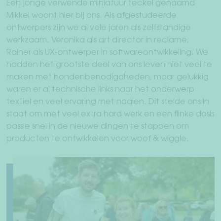
Een jonge verwende miniatuur teckel genaamd
Mikkel woont hier bij ons. Als afgestudeerde
Sub
Mens + hond
ontwerpers zijn we al vele jaren als zelfstandige
uit
werkzaam. Veronika als art director in reclame,
Teckelwereld
Rainer als UX-ontwerper in softwareontwikkeling. We
hadden het grootste deel van ons leven niet veel te
Vrienden rekruteren vrienden
maken met hondenbenodigdheden, maar gelukkig
waren er al technische links naar het onderwerp
Sub
Over ons
textiel en veel ervaring met naaien. Dit stelde ons in
uit
staat om met veel extra hard werk en een flinke dosis
Studio Hamburg
passie snel in de nieuwe dingen te stappen om
producten te ontwikkelen voor woof & wiggle.
Over ons
Blog
WederverkoperDealer