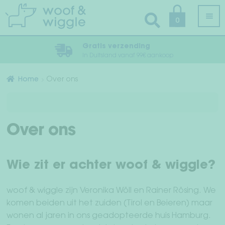
Ga
Ga
0
door
naar
naar
de
Gratis verzending
navigatie
inhoud
In Duitsland vanaf 99€ aankoop
Alle producten
Home
Over ons
Sub
Hondenkleding
uit
Sub
Hondentuig, Hondenhalsband & Hondenriem
Over ons
uit
Verzorging & Hygiëne
Wie zit er achter woof & wiggle?
Sub
Slaap & reizen
uit
woof & wiggle zijn Veronika Wöll en Rainer Rösing. We
Sub
Bandanas & Vlinderdassen
komen beiden uit het zuiden (Tirol en Beieren) maar
uit
wonen al jaren in ons geadopteerde huis Hamburg.
Accessoires