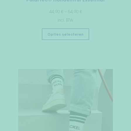
Polartec© Hondentrui Essential
44,90
€
–
54,90
€
incl. BTW
Opties selecteren