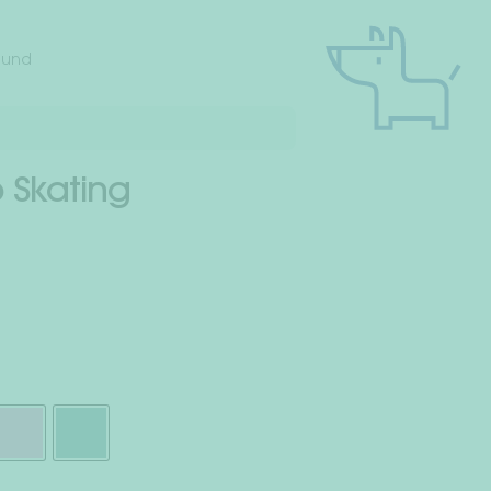
hund
 Skating