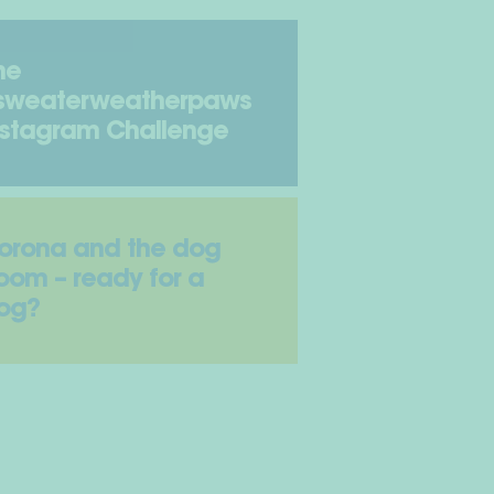
he
sweaterweatherpaws
nstagram Challenge
orona and the dog
oom – ready for a
og?