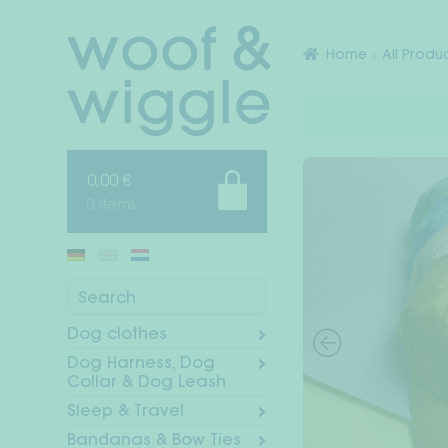
Skip
Skip
to
to
Home
All Produ
navigation
content
0,00
€
0 items
Search
Dog clothes
Dog Harness, Dog
Collar & Dog Leash
Sleep & Travel
Bandanas & Bow Ties