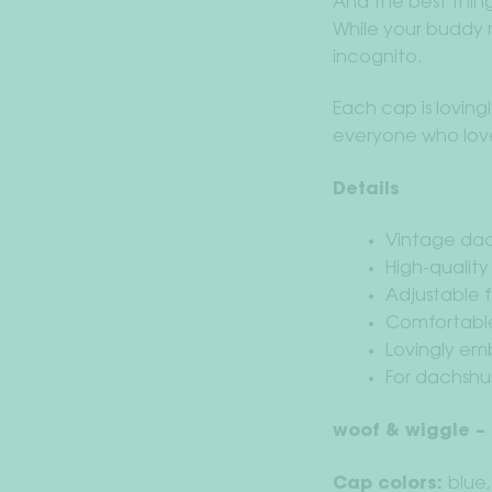
And the best thing 
While your buddy r
incognito.
Each cap is loving
everyone who love
Details
Vintage dad
High-qualit
Adjustable 
Comfortabl
Lovingly em
For dachshun
woof & wiggle –
Cap colors:
blue,