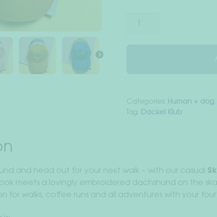
Vintage
Cap
Skating
Dachshund
quantity
Categories:
Human + dog
Tag:
Dackel Klub
on
nd and head out for your next walk – with our casual
Sk
look meets a lovingly embroidered dachshund on the s
for walks, coffee runs and all adventures with your four