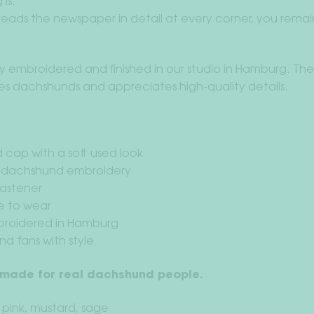
is:
eads the newspaper in detail at every corner, you remain
ly embroidered and finished in our studio in Hamburg. The r
s dachshunds and appreciates high-quality details.
 cap with a soft used look
y dachshund embroidery
fastener
e to wear
broidered in Hamburg
d fans with style
 made for real dachshund people.
 pink, mustard, sage