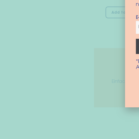
n
Add to cart
E
*
A
Einfach für