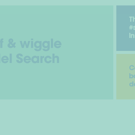
T
#
I
f & wiggle
el Search
C
b
d