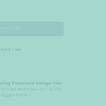
Add to cart
,
Hats & Caps
ating Dachshund Vintage Cap
.
kateboard and makes the cap the
-legged friend.