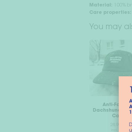
Material:
100% b
Care properties:
You may al
A
Anti-Fascist
A
Dachshund Soc
Cap
D
28,90
€
u
incl. VAT