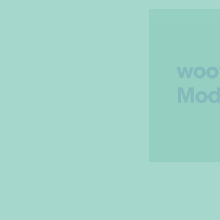
woo
Mod