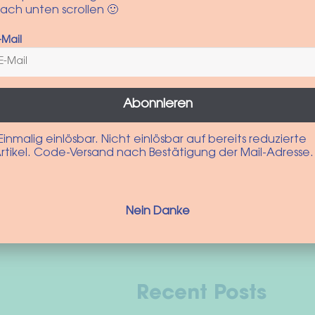
ach unten scrollen 🙂
-Mail
This
Select options
product
has
multiple
Abonnieren
variants.
The
options
Einmalig einlösbar. Nicht einlösbar auf bereits reduzierte
10% auf deine nächste Best
rtikel. Code-Versand nach Bestätigung der Mail-Adresse.
may
be
chosen
 unseren Newsletter anmelden und die neusten Produkte und Ak
on
Nein Danke
the
Zur Anmeldung
product
page
Recent Posts