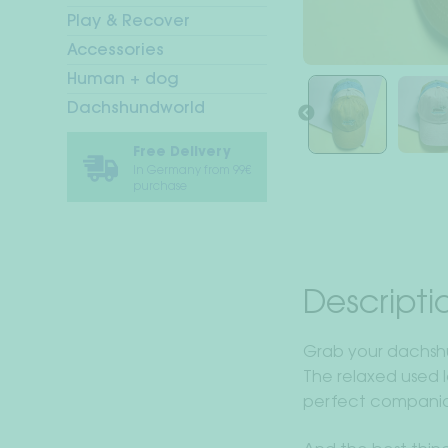
Play & Recover
Accessories
Human + dog
Dachshundworld
Free Delivery
In Germany from 99€
purchase
Descripti
Grab your dachshu
The relaxed used 
perfect companion 