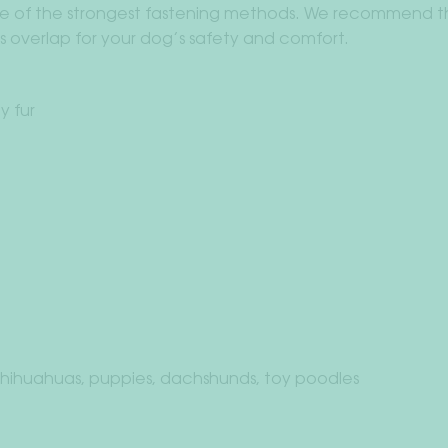
 of the strongest fastening methods. We recommend that
s overlap for your dog’s safety and comfort.
y fur
 Chihuahuas, puppies, dachshunds, toy poodles