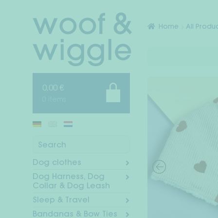
Skip
Skip
to
to
Home
All Produ
navigation
content
0,00
€
0 items
Search
Dog clothes
Dog Harness, Dog
Collar & Dog Leash
Sleep & Travel
Bandanas & Bow Ties