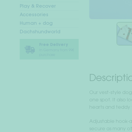
Play & Recover
Accessories
Human + dog
Dachshundworld
Free Delivery
In Germany from 99€
purchase
Descripti
Our vest-style dog 
one spot. It also 
hearts and teddy f
Adjustable hook-a
secure as many ot