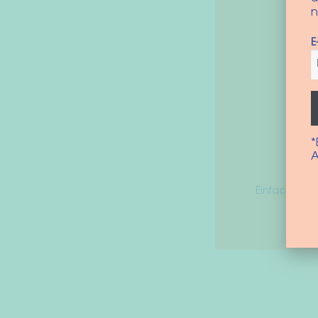
n
E
*
A
Einfach für