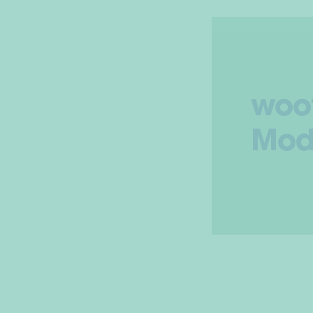
woo
Mod