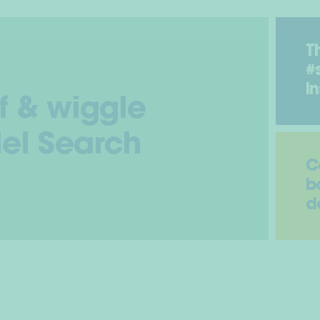
T
#
I
f & wiggle
el Search
C
b
d