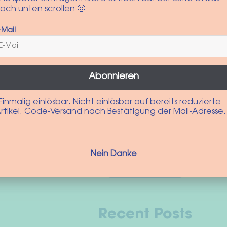
ach unten scrollen 🙂
-Mail
Abonnieren
Einmalig einlösbar. Nicht einlösbar auf bereits reduzierte
rtikel. Code-Versand nach Bestätigung der Mail-Adresse.
10% auf deine nächste Best
 unseren Newsletter anmelden und die neusten Produkte und Ak
Nein Danke
Zur Anmeldung
Recent Posts