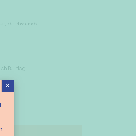
pies, dachshunds
nch Bulldog
×
d
n