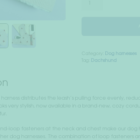
harness
cord
vest
LOVE
quantity
Category:
Dog harnesses
Tag:
Dachshund
on
harness distributes the leash’s pulling force evenly, reduc
looks very stylish, now available in a brand-new, cozy cor
ur.
nd-loop fasteners at the neck and chest make our dog ha
her dog harnesses. The combination of loop fasteners 