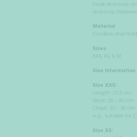
hook-and-loop one
and-loop fastener
Material
Cordless and tedd
Sizes
XXS, XS, S, M
Size Information
Size XXS:
Length: 10.5 cm
Neck: 25 – 30 cm
Chest: 30 – 35 cm
e.g., suitable for
Size XS: