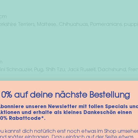
 cm
 Yorkshire Terriers, Maltese, Chihuahuas, Pomeranians, pup
m
Mini Schnauzer, Pug, Shih Tzu, Jack Russell, Dachshund, Fre
10% auf deine nächste Bestellung
bonniere unseren Newsletter mit tollen Specials un
 cm
ktionen und erhalte als kleines Dankeschön einen
 Westie, Pekingese, Schnauzer, French Bulldog
10% Rabattcode*.
u kannst dich natürlich erst noch etwas im Shop umsehe
nd später eintragen. Dazu einfach auf der Seite etwas