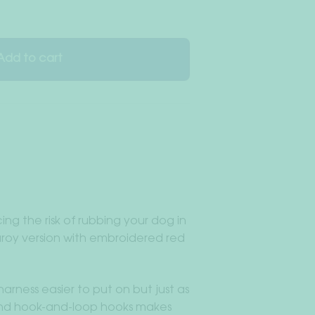
Add to cart
ing the risk of rubbing your dog in
duroy version with embroidered red
rness easier to put on but just as
and hook-and-loop hooks makes