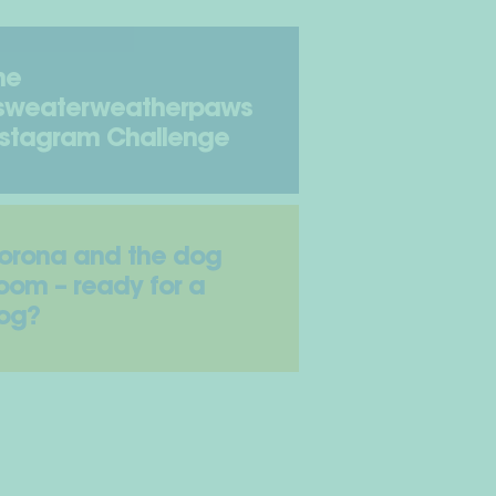
he
sweaterweatherpaws
nstagram Challenge
orona and the dog
oom – ready for a
og?