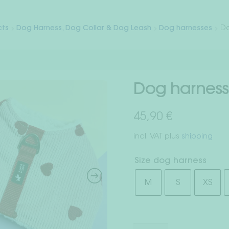
cts
Dog Harness, Dog Collar & Dog Leash
Dog harnesses
Do
Dog harness
45,90
€
incl. VAT
plus
shipping
Size dog harness
M
S
XS
Dog