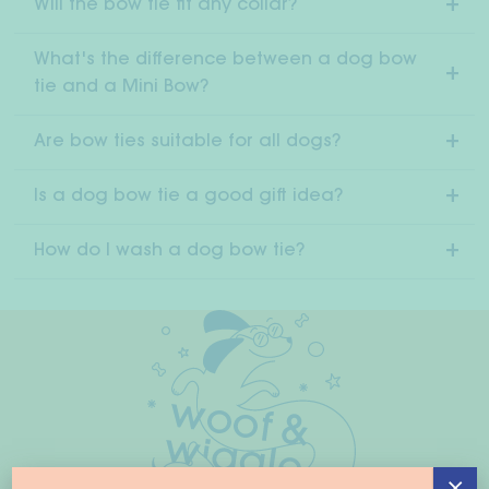
Will the bow tie fit any collar?
What's the difference between a dog bow
tie and a Mini Bow?
Are bow ties suitable for all dogs?
Is a dog bow tie a good gift idea?
How do I wash a dog bow tie?
×