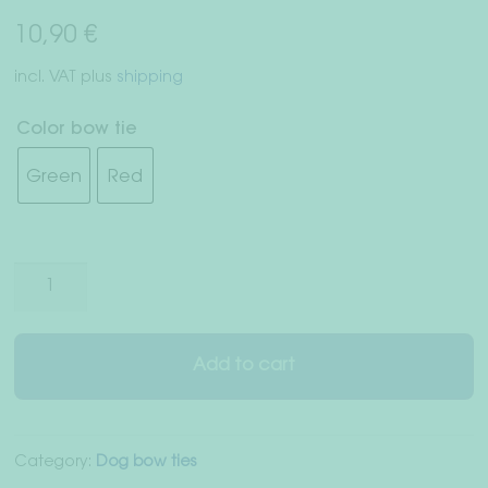
Right of withdrawal
10,90
€
Terms & Conditions
incl. VAT
plus
shipping
Data Privacy
Color bow tie
Green
Red
Legal Notice
Mini
Bow
"Velvet"
quantity
Add to cart
Category:
Dog bow ties