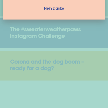
woof & wiggle Model Search
Nein Danke
The #sweaterweatherpaws
Instagram Challenge
Corona and the dog boom –
ready for a dog?