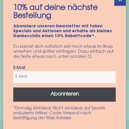
10% auf deine nächste
Bestellung
Abonniere unseren Newsletter mit tollen
10% auf deine nächste
Specials und Aktionen und erhalte als kleines
Bestellung
Dankeschön einen 10% Rabattcode*.
Du kannst dich natürlich erst noch etwas im Shop
Einfach für unseren Newsletter anmelden und die neusten
umsehen und später eintragen. Dazu einfach auf
Produkte und Aktionen ins Postfach bekommen.
der Seite etwas nach unten scrollen 🙂
E-Mail
Zur Anmeldung
Abonnieren
Recent Posts
*Einmalig einlösbar. Nicht einlösbar auf bereits
reduzierte Artikel. Code-Versand nach
Bestätigung der Mail-Adresse.