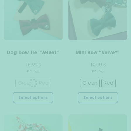
options
may
be
chosen
on
the
product
Dog bow tie “Velvet”
Mini Bow “Velvet”
page
15,90
€
10,90
€
incl. VAT
incl. VAT
Green
Red
Green
Red
This
This
Select options
Select options
product
prod
has
has
multiple
multi
variants.
varian
The
The