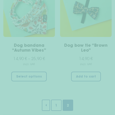
options
optio
may
may
be
be
chosen
chos
on
on
the
the
product
prod
Dog bandana
Dog bow tie “Brown
page
page
“Autumn Vibes”
Leo”
14,90
€
–
25,90
€
14,90
€
incl. VAT
incl. VAT
This
Select options
Add to cart
product
has
multiple
variants.
The
1
2
options