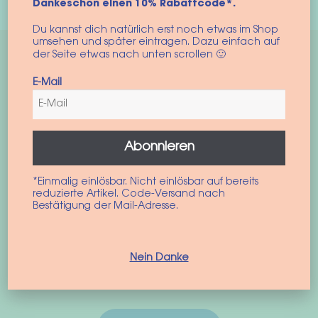
Dankeschön einen 10% Rabattcode*.
Du kannst dich natürlich erst noch etwas im Shop
umsehen und später eintragen. Dazu einfach auf
der Seite etwas nach unten scrollen 🙂
E-Mail
Abonnieren
*Einmalig einlösbar. Nicht einlösbar auf bereits
reduzierte Artikel. Code-Versand nach
Bestätigung der Mail-Adresse.
10% auf deine nächste
Bestellung
Nein Danke
Einfach für unseren Newsletter anmelden und die neusten
Produkte und Aktionen ins Postfach bekommen.