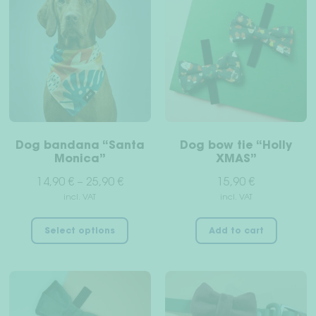
Right of withdrawal
Terms & Conditions
Data Privacy
Legal Notice
Dog bandana “Santa
Dog bow tie “Holly
Monica”
XMAS”
14,90
€
–
25,90
€
15,90
€
incl. VAT
incl. VAT
This
Select options
Add to cart
product
has
multiple
variants.
The