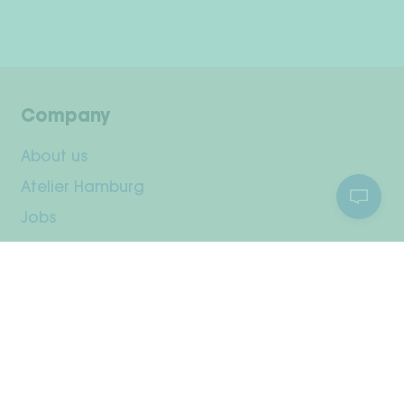
Company
About us
Atelier Hamburg
Jobs
Customer Service
Your Account
Shipping & Returns