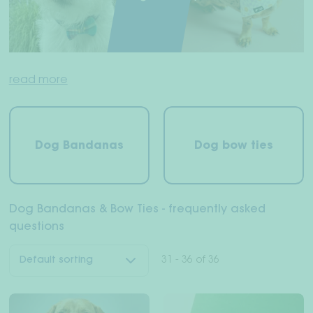
Exp
Human + dog
chil
men
Dachshundworld
read more
Friends recruit friends
Exp
About us
Dog Bandanas
Dog bow ties
chil
men
Dealer
Dog Bandanas & Bow Ties - frequently asked
Your Account
questions
Shipping & Returns
31 - 36 of 36
Payment methods