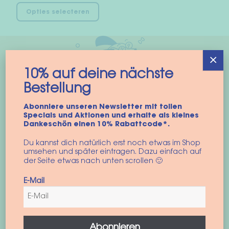
Dit
Opties selecteren
product
heeft
meerdere
variaties.
×
Deze
10% auf deine nächste
optie
Bestellung
kan
gekozen
Abonniere unseren Newsletter mit tollen
Specials und Aktionen und erhalte als kleines
worden
Dankeschön einen 10% Rabattcode*.
op
de
Du kannst dich natürlich erst noch etwas im Shop
umsehen und später eintragen. Dazu einfach auf
productpagina
der Seite etwas nach unten scrollen 🙂
10% auf deine nächste
E-Mail
Bestellung
Einfach für unseren Newsletter anmelden und die neusten
Produkte und Aktionen ins Postfach bekommen.
Abonnieren