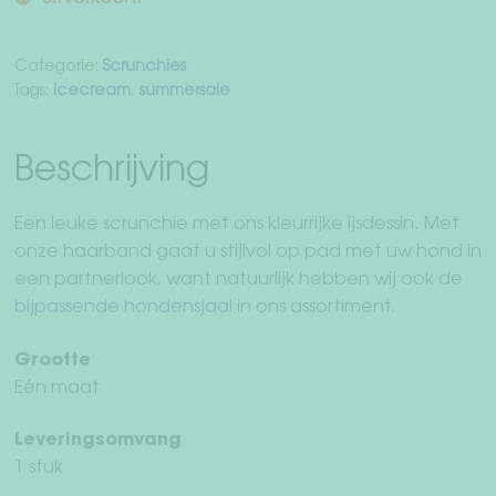
Herroepingsrecht
6,90 €.
5,90 €.
Categorie:
Scrunchies
Servicevoorwaarden
Tags:
Icecream
,
summersale
Privacy
Beschrijving
Afdruk
Een leuke scrunchie met ons kleurrijke ijsdessin. Met
onze haarband gaat u stijlvol op pad met uw hond in
een partnerlook, want natuurlijk hebben wij ook de
bijpassende hondensjaal
in ons assortiment.
Grootte
Eén maat
Leveringsomvang
1 stuk