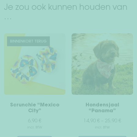
Je zou ook kunnen houden van
…
BINNENKORT TERUG
Scrunchie “Mexico
Hondensjaal
City”
“Panama”
6,90
€
14,90
€
–
25,90
€
incl. BTW
incl. BTW
Dit