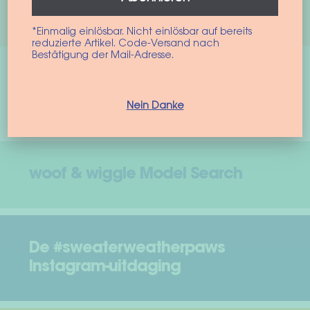
Zur Anmeldung
*Einmalig einlösbar. Nicht einlösbar auf bereits
reduzierte Artikel. Code-Versand nach
Bestätigung der Mail-Adresse.
Nieuws in het tijdschrift
Nein Danke
woof & wiggle Model Search
De #sweaterweatherpaws
Instagram-uitdaging