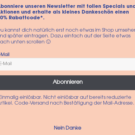
bonniere unseren Newsletter mit tollen Specials un
74 cm
22,5 cm
ktionen und erhalte als kleines Dankeschön einen
10% Rabattcode*.
76 cm
22,5 cm
u kannst dich natürlich erst noch etwas im Shop umsehe
78 cm
23,5 cm
nd später eintragen. Dazu einfach auf der Seite etwas
ach unten scrollen 🙂
80 cm
24,5 cm
-Mail
Abonnieren
Einmalig einlösbar. Nicht einlösbar auf bereits reduzierte
rtikel. Code-Versand nach Bestätigung der Mail-Adresse.
Nein Danke