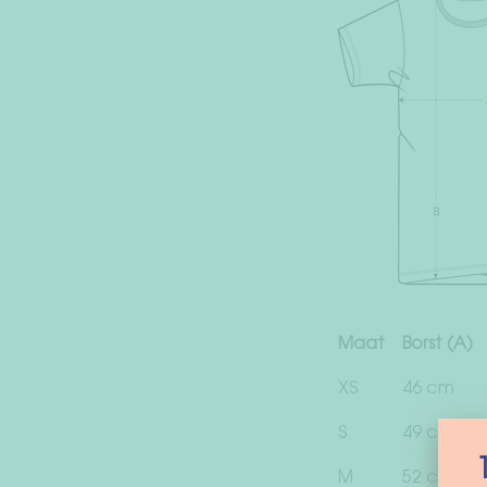
Maat
Borst (A)
XS
46 cm
S
49 cm
M
52 cm