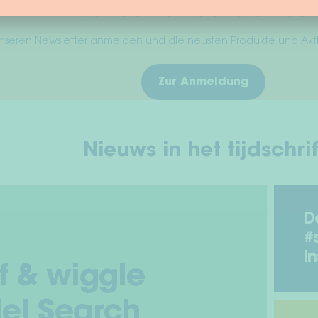
10% auf deine nächste Best
 unseren Newsletter anmelden und die neusten Produkte und Ak
Zur Anmeldung
Nieuws in het tijdschrif
D
#
I
f & wiggle
el Search