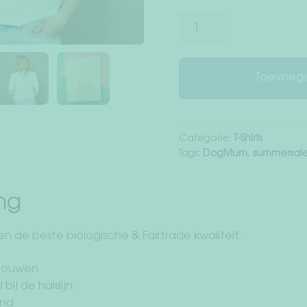
Shirt
"Dog
Mum"
aantal
Toevoege
Categorie:
T-Shirts
Tags:
DogMum
,
summersal
ing
n de beste biologische & Fairtrade kwaliteit.
mouwen
 bij de halslijn
and