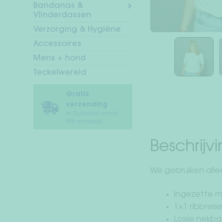
Bandanas &
Vlinderdassen
Verzorging & Hygiëne
Accessoires
Mens + hond
Teckelwereld
Gratis
verzending
In Duitsland vanaf
99€ aankoop
Beschrijv
We gebruiken allee
Ingezette 
1×1 ribbreisel
Losse nekb