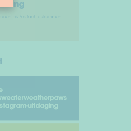
ellung
tionen ins Postfach bekommen.
t
e
sweaterweatherpaws
nstagram-uitdaging