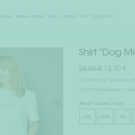
ducten
Mens + hond
Jurk
T-Shirts
Shirt “Dog Mum”
Shirt “Dog 
Oorspronk
Hu
28,90
€
14,90
€
prijs
pri
incl. BTW
zzgl.
Versandkos
was:
is:
Tijd om te bezorgen:
1-3 
28,90 €.
14
Maat unisex t-shirt
XXL
XXXL
XS