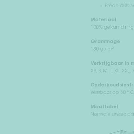
Brede dubbe
Materiaal
100% gekamd ringg
Grammage
180 g / m²
Verkrijgbaar in 
XS, S, M, L, XL, XXL,
Onderhoudsinstr
Wasbaar op 30 ° C
Maattabel
Normale unisex p