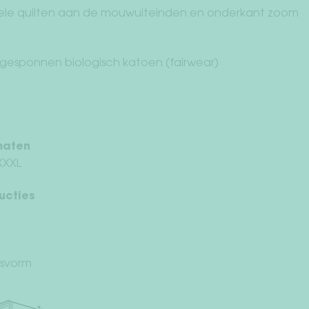
le quilten aan de mouwuiteinden en onderkant zoom
esponnen biologisch katoen (fairwear)
maten
 XXXL
ucties
asvorm