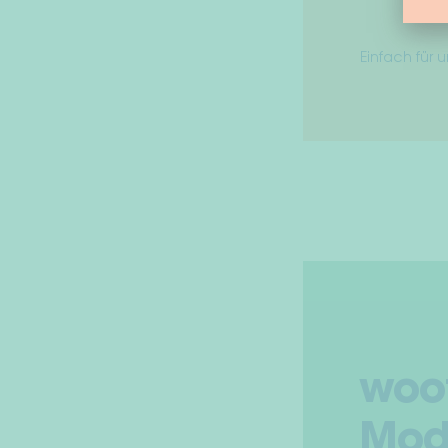
Einfach für
woo
Mod