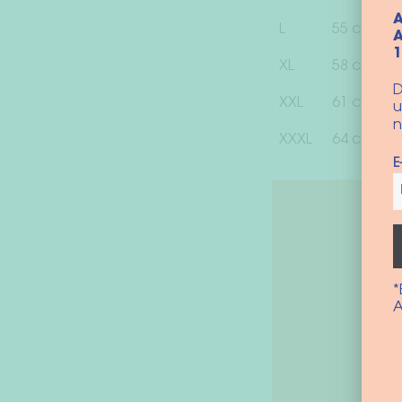
A
L
55 cm
A
XL
58 cm
D
XXL
61 cm
u
n
XXXL
64 cm
E
*
A