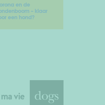
orona en de
ondenboom – klaar
oor een hond?