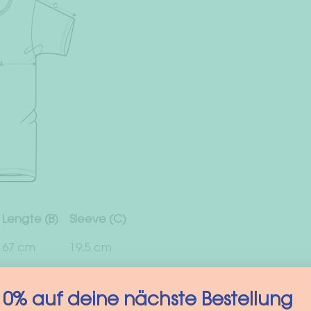
Lengte (B)
Sleeve (C)
67 cm
19,5 cm
69 cm
20,5 cm
10% auf deine nächste Bestellung
72 cm
21,5 cm