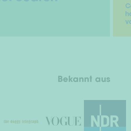
C
h
v
Bekannt aus