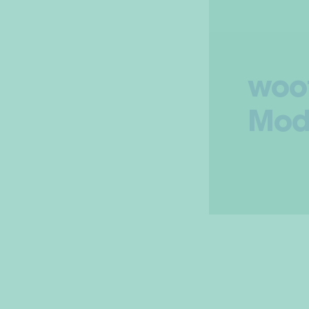
woo
Mod