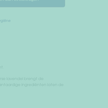
ygiëne
t.
se lavendel brengt de
antaardige ingrediënten laten de