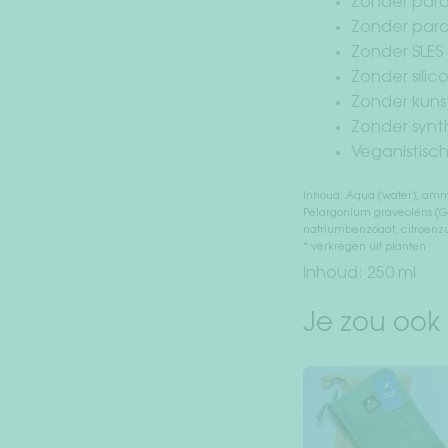
Zonder paraf
Zonder par
Zonder SLES
Zonder silic
Zonder kuns
Zonder synth
Veganistisc
Inhoud: Aqua (water), ammon
Pelargonium graveolens (Ge
natriumbenzoaat, citroenzuur 
* verkregen uit planten
Inhoud: 250 ml
Je zou ook