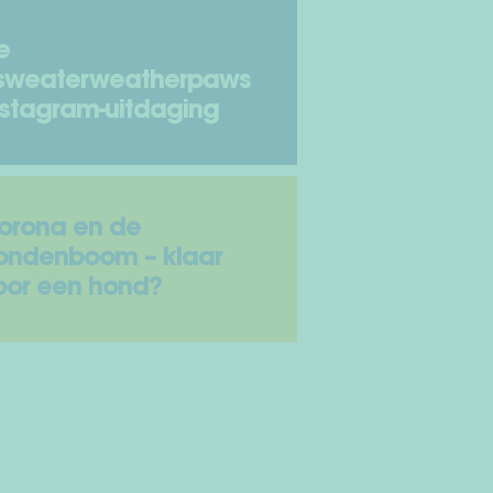
e
sweaterweatherpaws
nstagram-uitdaging
orona en de
ondenboom – klaar
oor een hond?