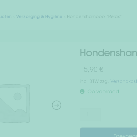
ducten
Verzorging & Hygiëne
Hondenshampoo “Relax”
Hondensham
15,90
€
incl. BTW
zzgl.
Versandkos
Op voorraad
Hondenshampoo
"Relax"
aantal
Toevoege