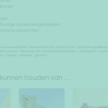
fines
abenen
onen
tmatige conserveringsmiddelen
etische kleurstoffen
h
iumlaurethsulfaat *, Mariszout (zeezout), Polysorbate 20 *, Lavandula angustifolia (l
ranium) olie *, Melaleuca alternifolia (theeboom) bladolie *, Anthocyanen *, cocam
*, linalool *, citronellol *, geraniol *
 kunnen houden van …