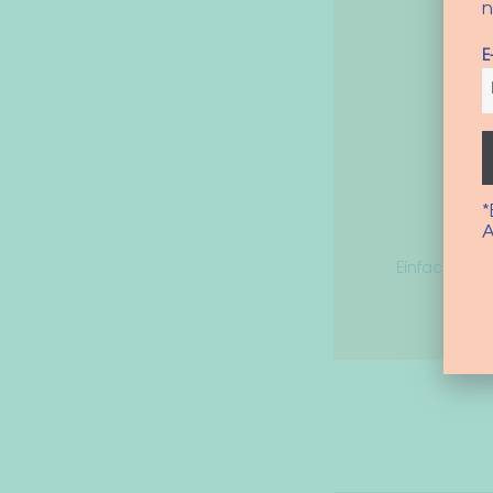
n
E
*
A
Einfach für