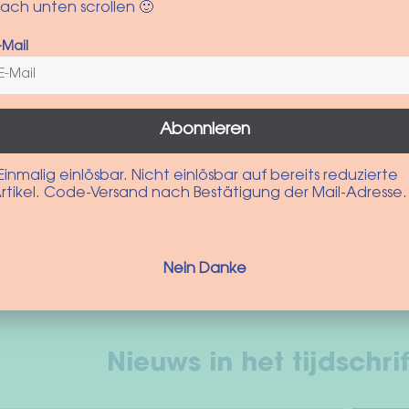
kan
gekozen
ach unten scrollen 🙂
gekozen
worden
worden
op
-Mail
op
de
de
productpagina
productpagina
Abonnieren
Einmalig einlösbar. Nicht einlösbar auf bereits reduzierte
10% auf deine nächste Best
rtikel. Code-Versand nach Bestätigung der Mail-Adresse.
 unseren Newsletter anmelden und die neusten Produkte und Ak
Nein Danke
Zur Anmeldung
Nieuws in het tijdschrif