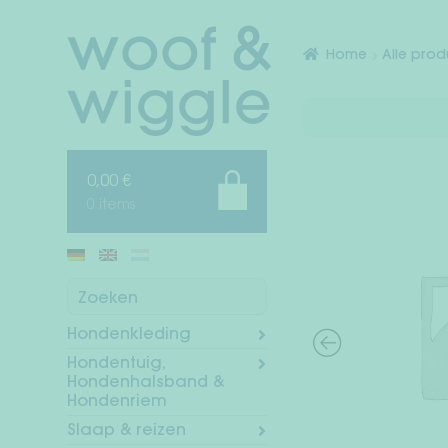
Ga
Ga
door
naar
Home
Alle pro
naar
de
navigatie
inhoud
0,00
€
0 items
Zoeken
Hondenkleding
Hondentuig,
Hondenhalsband &
Hondenriem
Slaap & reizen