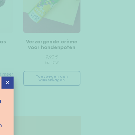
as
Verzorgende crème
voor hondenpoten
9,90
€
incl. BTW
4 meer
Toevoegen aan
×
winkelwagen
Dit
en
product
heeft
d
meerdere
variaties.
Deze
optie
n
kan