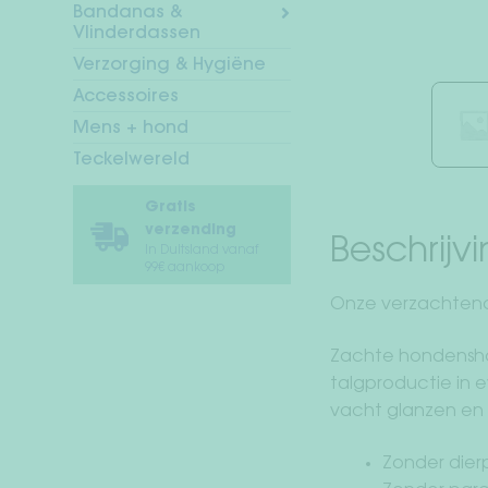
Bandanas &
Vlinderdassen
Verzorging & Hygiëne
Accessoires
Mens + hond
Teckelwereld
Gratis
verzending
Beschrijv
In Duitsland vanaf
99€ aankoop
Onze verzachtend
Zachte hondensha
talgproductie in 
vacht glanzen en
Zonder dier