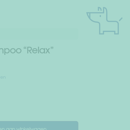
poo “Relax”
ten
n aan winkelwagen