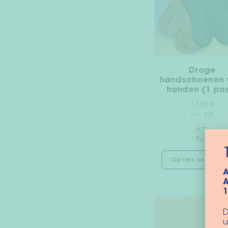
Droge
handschoenen 
honden (1 pa
17,90
€
incl. BTW
Opties selecter
A
A
D
u