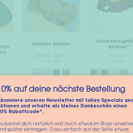
Hondenregenj
Honden badjas
voor
“Anorak”
ar)
43,90
€
–
48,90
€
62,90
€
incl. BTW
incl. BTW
+
Dit
Dit
10% auf deine nächste Bestellung
Opties selecteren
Opties selecter
product
en
product
heeft
bonniere unseren Newsletter mit tollen Specials un
heeft
meerdere
ktionen und erhalte als kleines Dankeschön einen
meerdere
variaties.
10% Rabattcode*.
variaties.
Deze
Deze
optie
u kannst dich natürlich erst noch etwas im Shop umsehe
optie
kan
nd später eintragen. Dazu einfach auf der Seite etwas