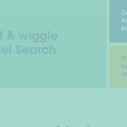
D
#
I
f & wiggle
el Search
C
h
v