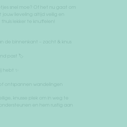
otjes snel moe? Of het nu gaat om
uw lieveling altijd veilig en
huis lekker te knuffelen!
n de binnenkant – zacht & knus
nd past 🏷️
ij hebt ✨
r of ontspannen wandelingen
lige, knusse plek om in weg te
 ondersteunen en hem rustig aan