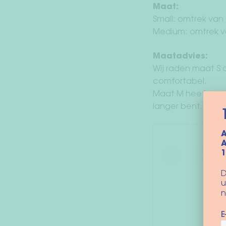
Maat:
Small: omtrek van
Medium: omtrek v
Maatadvies:
Wij raden maat S a
comfortabel.
Maat M heeft een 
langer bent. Zo h
A
A
D
u
n
E