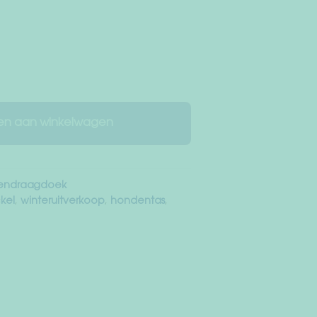
n aan winkelwagen
endraagdoek
kel
,
winteruitverkoop
,
hondentas
,