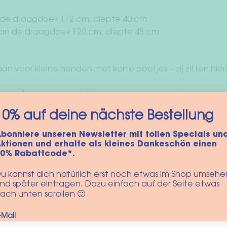
 de draagdoek 112 cm, diepte 40 cm
an de draagdoek 120 cm, diepte 48 cm
an voor kleine honden met korte pootjes – zij zitten hi
iets diepere zak en is ideaal voor honden met langere p
eeft jouw viervoeter genoeg ruimte om ontspannen mee t
10% auf deine nächste Bestellung
bonniere unseren Newsletter mit tollen Specials un
ktionen und erhalte als kleines Dankeschön einen
10% Rabattcode*.
u kannst dich natürlich erst noch etwas im Shop umsehe
nd später eintragen. Dazu einfach auf der Seite etwas
ach unten scrollen 🙂
-Mail