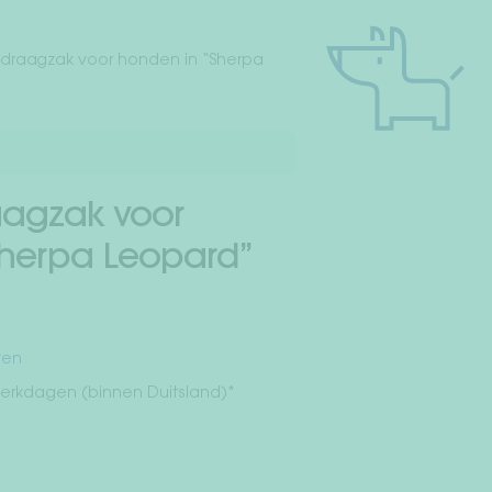
draagzak voor honden in “Sherpa
agzak voor
Sherpa Leopard”
ten
werkdagen (binnen Duitsland)
*