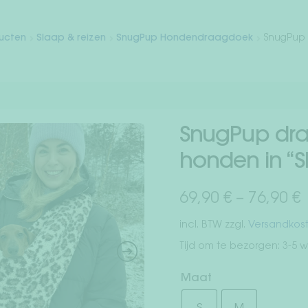
ducten
Slaap & reizen
SnugPup Hondendraagdoek
SnugPup 
SnugPup dra
honden in “
69,90
€
–
76,90
€
incl. BTW
zzgl.
Versandkos
Tijd om te bezorgen:
3-5 
Maat