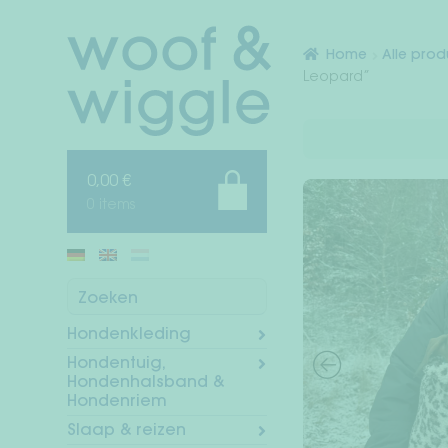
Ga
Ga
door
naar
Home
Alle pro
naar
de
Leopard”
navigatie
inhoud
0,00
€
0 items
Zoeken
Hondenkleding
Hondentuig,
Hondenhalsband &
Hondenriem
Slaap & reizen