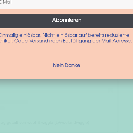
Abonnieren
Einmalig einlösbar. Nicht einlösbar auf bereits reduzierte
rtikel. Code-Versand nach Bestätigung der Mail-Adresse.
ieh dir diesen Beitrag auf Instagram an
Nein Danke
trag geteilt von woof & wiggle (@woofandwiggle)