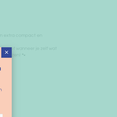
erin extra compact en
oten of wanneer je zelf wat
×
e reizen! 🐾
d
n