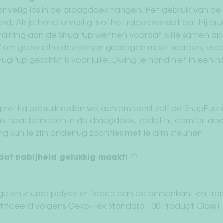
onveilig los in de draagdoek hangen. Het gebruik van de
d. Als je hond onrustig is of het risico bestaat dat hij er
 training aan de SnugPup wennen voordat jullie samen op
f om gezondheidsredenen gedragen moet worden, vraag
ugPup geschikt is voor jullie. Dwing je hond niet in een ho
n prettig gebruik raden we aan om eerst zelf de SnugPup
k naar beneden in de draagdoek, zodat hij comfortabel e
g kun je zijn onderrug zachtjes met je arm steunen.
at nabijheid gelukkig maakt! 💛
 en knusse polyester fleece aan de binnenkant en tre
tificeerd volgens Oeko-Tex Standard 100 Product Class I