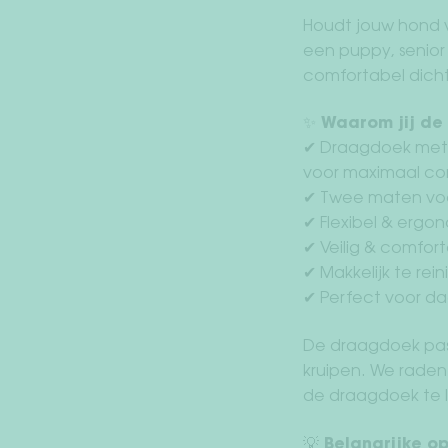
Houdt jouw hond v
een puppy, senior 
comfortabel dicht 
✨ Waarom jij de 
✔ Draagdoek met 
voor maximaal co
✔ Twee maten voor
✔ Flexibel & ergon
✔ Veilig & comfort
✔ Makkelijk te re
✔ Perfect voor da
De draagdoek past
kruipen. We raden
de draagdoek te 
💡 Belangrijke o