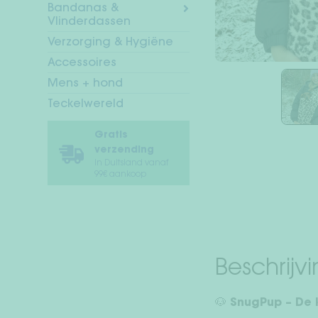
Bandanas &
Vlinderdassen
Verzorging & Hygiëne
Accessoires
Mens + hond
Teckelwereld
Gratis
verzending
In Duitsland vanaf
99€ aankoop
Beschrijv
🐶 SnugPup – De 