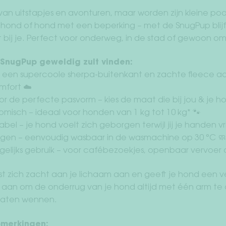
an uitstapjes en avonturen, maar worden zijn kleine po
hond of hond met een beperking – met de SnugPup blijft jo
bij je. Perfect voor onderweg, in de stad of gewoon om t
SnugPup geweldig zult vinden:
een supercoole sherpa-buitenkant en zachte fleece aa
mfort ☁️
 de perfecte pasvorm – kies de maat die bij jou & je ho
omisch – ideaal voor honden van 1 kg tot 10 kg* 🐾
abel – je hond voelt zich geborgen terwijl jij je handen vr
inigen – eenvoudig wasbaar in de wasmachine op 30 °C 🧼
gelijks gebruik – voor cafébezoekjes, openbaar vervoe
 zich zacht aan je lichaam aan en geeft je hond een vei
 aan om de onderrug van je hond altijd met één arm te
laten wennen.
pmerkingen: