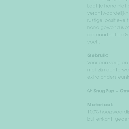
Laat je hond niet 
verantwoordelijkhei
rustige, positieve
hond gewond is o
dierenarts of de Sn
voelt.
Gebruik:
Voor een veilig e
met zijn achterwer
extra ondersteunin
🐶 SnugPup – Omd
Materiaal:
100% hoogwaardige
buitenkant, gecer