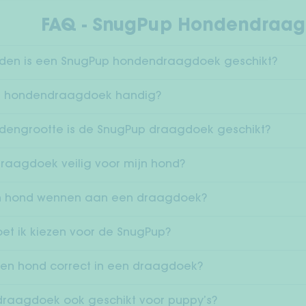
FAQ - SnugPup Hondendraa
nden is een SnugPup hondendraagdoek geschikt?
n hondendraagdoek handig?
dengrootte is de SnugPup draagdoek geschikt?
raagdoek veilig voor mijn hond?
ijn hond wennen aan een draagdoek?
t ik kiezen voor de SnugPup?
en hond correct in een draagdoek?
draagdoek ook geschikt voor puppy’s?