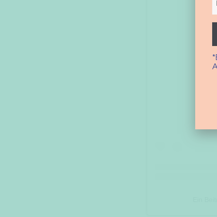
*
A
S
Ein Bei