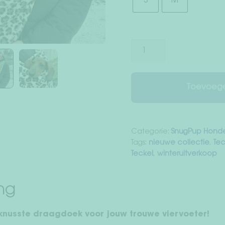
S
M
SnugPup
draagzak
voor
honden
Toevoege
in
"Sherpa
Leopard"
Categorie:
SnugPup Hond
aantal
Tags:
nieuwe collectie
,
Tec
Teckel
,
winteruitverkoop
ing
knusste draagdoek voor jouw trouwe viervoeter!