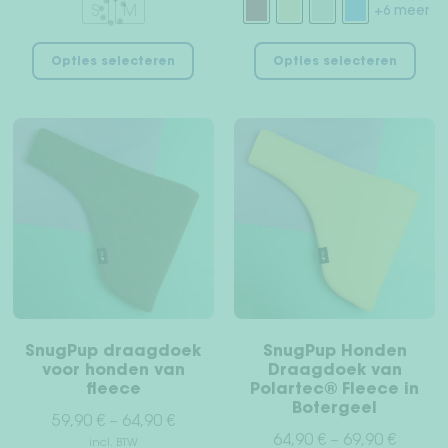
S
M
+6 meer
Dit
Dit
Opties selecteren
Opties selecteren
product
pro
heeft
hee
meerdere
mee
variaties.
vari
Deze
Dez
optie
opt
kan
kan
gekozen
gek
worden
wor
op
op
de
de
productpagina
pro
SnugPup draagdoek
SnugPup Honden
voor honden van
Draagdoek van
fleece
Polartec® Fleece in
Botergeel
59,90
€
–
64,90
€
64,90
€
–
69,90
€
incl. BTW