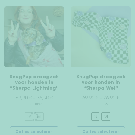
Herroepingsrecht
Servicevoorwaarden
Privacy
Afdruk
SnugPup draagzak
SnugPup draagzak
voor honden in
voor honden in
“Sherpa Lightning”
“Sherpa Wei”
69,90
€
–
76,90
€
69,90
€
–
76,90
€
incl. BTW
incl. BTW
S
M
S
M
Dit
Dit
Opties selecteren
Opties selecteren
product
pro