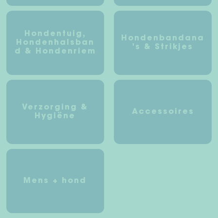
Hondentuig,
Hondenbandana
Hondenhalsban
's & Strikjes
d & Hondenriem
Verzorging &
Accessoires
Hygiëne
Mens + hond