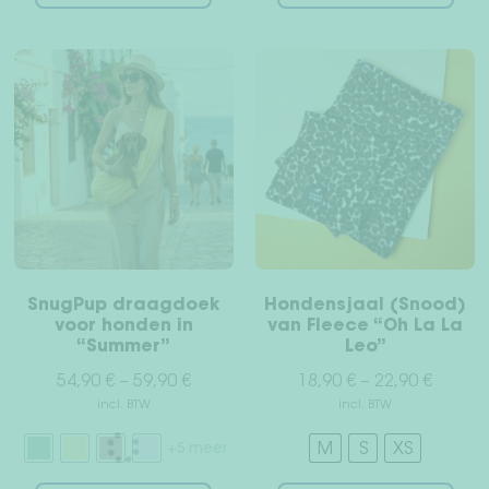
heeft
hee
meerdere
mee
variaties.
vari
Deze
Dez
optie
opt
kan
kan
gekozen
gek
worden
wor
op
op
de
de
productpagina
pro
SnugPup draagdoek
Hondensjaal (Snood)
voor honden in
van Fleece “Oh La La
“Summer”
Leo”
54,90
€
–
59,90
€
18,90
€
–
22,90
€
incl. BTW
incl. BTW
M
S
XS
+5 meer
Dit
Dit