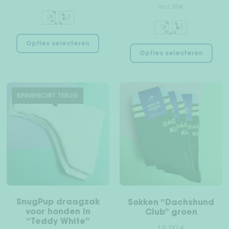
incl. BTW
S
M
S
M
Dit
Dit
Opties selecteren
product
Opties selecteren
pro
heeft
hee
meerdere
mee
variaties.
vari
BINNENKORT TERUG
Deze
Dez
optie
opt
kan
kan
gekozen
gek
worden
wor
op
op
de
de
productpagina
pro
SnugPup draagzak
Sokken “Dachshund
voor honden in
Club” groen
“Teddy White”