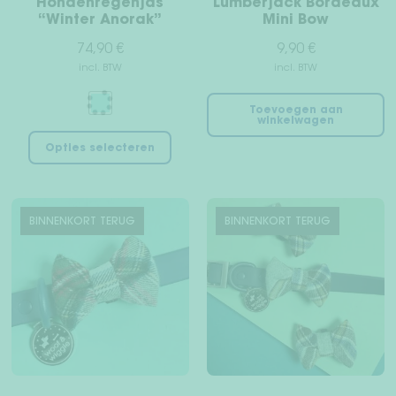
Hondenregenjas
Lumberjack Bordeaux
“Winter Anorak”
Mini Bow
74,90
€
9,90
€
incl. BTW
incl. BTW
Toevoegen aan
winkelwagen
Dit
Opties selecteren
product
heeft
meerdere
variaties.
BINNENKORT TERUG
BINNENKORT TERUG
Deze
optie
kan
gekozen
worden
op
de