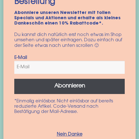
Cap
Cap Vintage
Bestellung
28,90
€
28,90
€
Abonniere unseren Newsletter mit tollen
incl. BTW
incl. BTW
Specials und Aktionen und erhalte als kleines
Dankeschön einen 10% Rabattcode*.
Toevoegen aan
Toevoegen aan
Du kannst dich natürlich erst noch etwas im Shop
winkelwagen
winkelwagen
umsehen und später eintragen. Dazu einfach auf
der Seite etwas nach unten scrollen 🙂
E-Mail
Abonnieren
*Einmalig einlösbar. Nicht einlösbar auf bereits
reduzierte Artikel. Code-Versand nach
Bestätigung der Mail-Adresse.
hondentuigjes
Limited Feliz Navidog
“Stockholm”
Cord Cap
Nein Danke