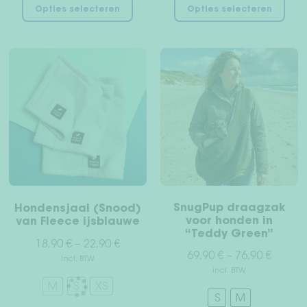
Opties selecteren
Opties selecteren
product
pro
heeft
hee
meerdere
mee
variaties.
vari
Deze
Dez
optie
opt
kan
kan
gekozen
gek
worden
wor
op
op
de
de
productpagina
pro
SnugPup draagzak
Hondensjaal (Snood)
voor honden in
van Fleece ijsblauwe
“Teddy Green”
18,90
€
–
22,90
€
69,90
€
–
76,90
€
incl. BTW
incl. BTW
M
S
XS
S
M