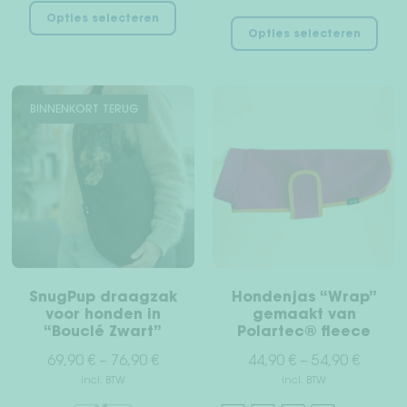
Dit
Dit
Opties selecteren
product
Opties selecteren
pro
heeft
hee
meerdere
mee
variaties.
vari
BINNENKORT TERUG
Deze
Dez
optie
opt
kan
kan
gekozen
gek
worden
wor
op
op
de
de
productpagina
pro
SnugPup draagzak
Hondenjas “Wrap”
voor honden in
gemaakt van
“Bouclé Zwart”
Polartec® fleece
69,90
€
–
76,90
€
44,90
€
–
54,90
€
incl. BTW
incl. BTW