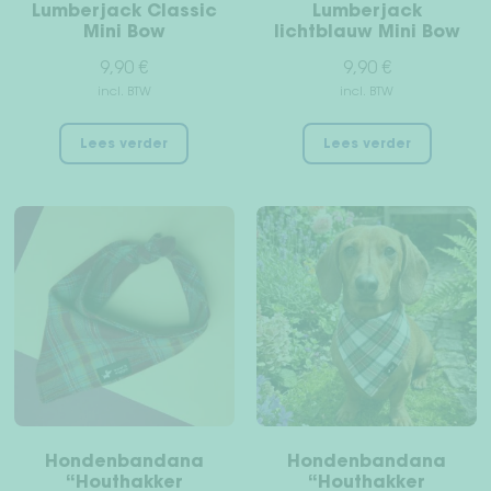
productpagina
Lumberjack Classic
Lumberjack
Mini Bow
lichtblauw Mini Bow
9,90
€
9,90
€
incl. BTW
incl. BTW
Lees verder
Lees verder
Hondenbandana
Hondenbandana
“Houthakker
“Houthakker