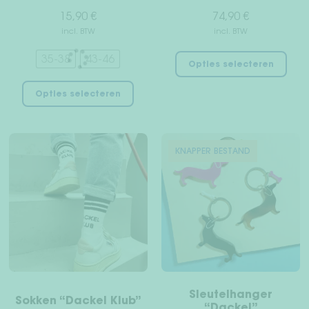
15,90
€
74,90
€
incl. BTW
incl. BTW
Dit
35-38
43-46
Opties selecteren
pro
Dit
hee
Opties selecteren
product
mee
heeft
vari
meerdere
Dez
variaties.
KNAPPER BESTAND
opt
Deze
kan
optie
gek
kan
wor
gekozen
op
worden
de
op
pro
de
productpagina
Sleutelhanger
Sokken “Dackel Klub”
“Dackel”