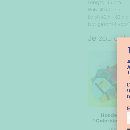
Lengte: 15 cm
Hals: 40-50 cm
Borst: 52,5 – 62,5 
b.v. geschikt voor
Je zou ook
A
A
D
u
n
E
Hondentuig
“Colorblock ve