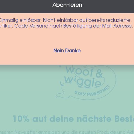
Abonnieren
Dit
en
Einmalig einlösbar. Nicht einlösbar auf bereits reduzierte
product
rtikel. Code-Versand nach Bestätigung der Mail-Adresse.
heeft
meerdere
variaties.
Deze
Nein Danke
optie
kan
gekozen
worden
op
de
productpagina
10% auf deine nächste Best
 unseren Newsletter anmelden und die neusten Produkte und Ak