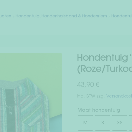
ducten
Hondentuig, Hondenhalsband & Hondenriem
Hondentu
Hondentuig “
(Roze/Turkoo
43,90
€
incl. BTW
zzgl.
Versandkos
Maat hondentuig
M
S
XS