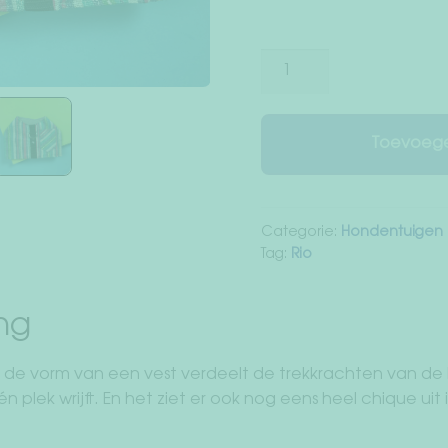
Hondentuig
"Rio"
(Roze/Turkoois)
aantal
Toevoege
Categorie:
Hondentuigen
Tag:
Rio
ing
de vorm van een vest verdeelt de trekkrachten van de li
 plek wrijft. En het ziet er ook nog eens heel chique uit