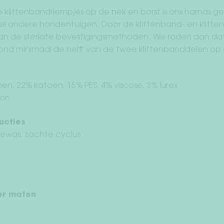
e klittenbandriempjes op de nek en borst is ons harnas g
veel andere hondentuigen. Door de klittenband- en klitt
an de sterkste bevestigingsmethoden. We raden aan dat 
nd minimaal de helft van de twee klittenbanddelen op e
nnen, 22% katoen, 15% PES, 4% viscose, 3% lurex
lon
ucties
ewas, zachte cyclus
er maten