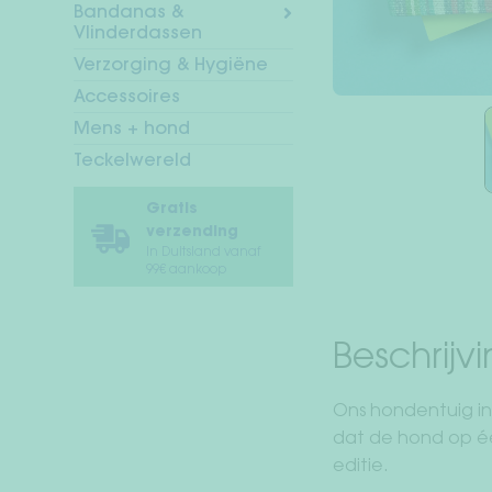
Bandanas &
Vlinderdassen
Verzorging & Hygiëne
Accessoires
Mens + hond
Teckelwereld
Gratis
verzending
In Duitsland vanaf
99€ aankoop
Beschrijv
Ons hondentuig in 
dat de hond op één
editie.