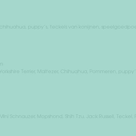
r chihuahua, puppy’s, teckels van konijnen, speelgoedpo
cm
 Yorkshire Terrier, Maltezer, Chihuahua, Pommeren, puppy’
 Mini Schnauzer, Mopshond, Shih Tzu, Jack Russell, Teckel, 