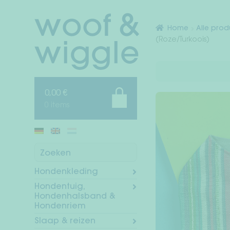
Ga
Ga
door
naar
Home
Alle pro
naar
de
(Roze/Turkoois)
navigatie
inhoud
0,00
€
0 items
Zoeken
Hondenkleding
Hondentuig,
Hondenhalsband &
Hondenriem
Slaap & reizen