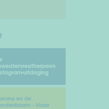
t
e
sweaterweatherpaws
nstagram-uitdaging
orona en de
ondenboom – klaar