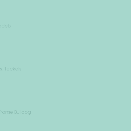
edels
s, Teckels
Franse Bulldog