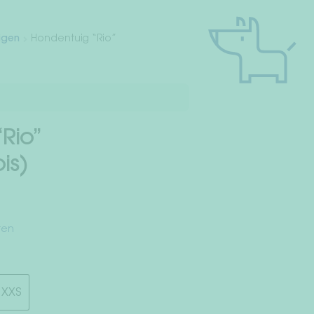
igen
Hondentuig “Rio”
Rio”
is)
ten
XXS