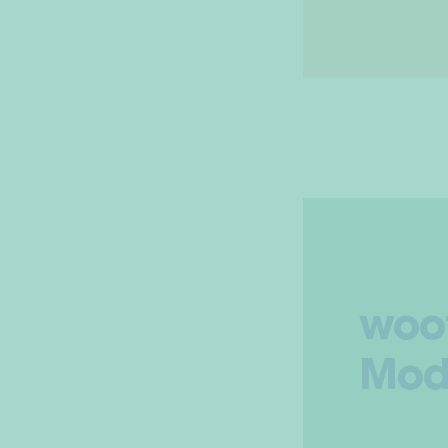
woo
Mod