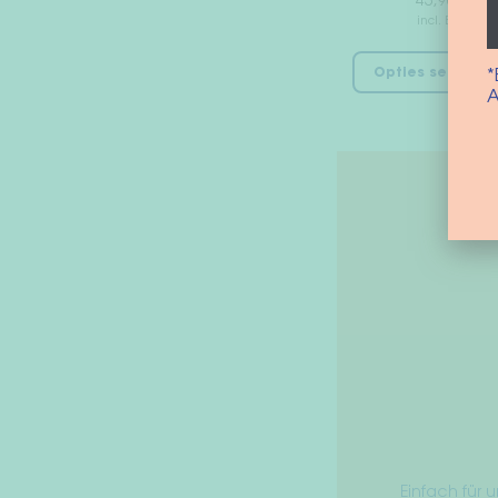
45,90
€
incl. BTW
Opties selecter
*
A
Einfach für