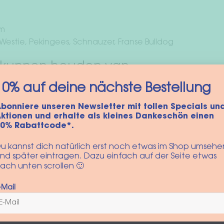
cm
 Westie, Pekingees, Schnauzer, Franse Bulldog
 kunnen houden van …
10% auf deine nächste Bestellung
bonniere unseren Newsletter mit tollen Specials un
ktionen und erhalte als kleines Dankeschön einen
10% Rabattcode*.
u kannst dich natürlich erst noch etwas im Shop umsehe
nd später eintragen. Dazu einfach auf der Seite etwas
ach unten scrollen 🙂
-Mail
st”