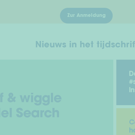
Zur Anmeldung
Nieuws in het tijdschrif
D
#
I
f & wiggle
el Search
C
h