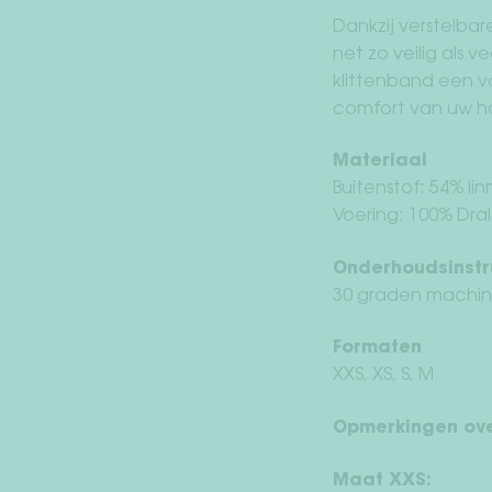
Dankzij verstelbar
net zo veilig als 
klittenband een v
comfort van uw ho
Materiaal
Buitenstof: 54% li
Voering: 100% Dra
Onderhoudsinstr
30 graden machin
Formaten
XXS, XS, S, M
Opmerkingen ov
Maat XXS: