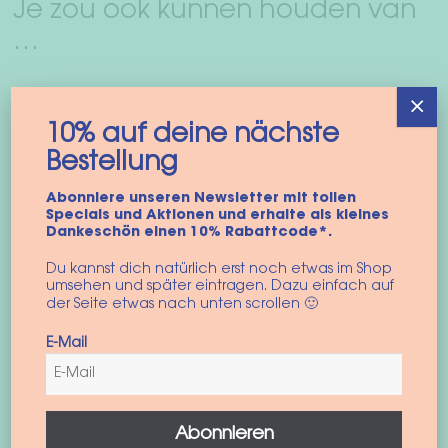
Je zou ook kunnen houden van
…
×
BINNENKORT TERUG
10% auf deine nächste
Bestellung
Abonniere unseren Newsletter mit tollen
Specials und Aktionen und erhalte als kleines
Dankeschön einen 10% Rabattcode*.
Du kannst dich natürlich erst noch etwas im Shop
umsehen und später eintragen. Dazu einfach auf
der Seite etwas nach unten scrollen 🙂
Hondentuig “Vacay
Hondentas “Vacay All
E-Mail
All Day”
Day”
43,90
€
149,90
€
incl. BTW
incl. BTW
Dit
Abonnieren