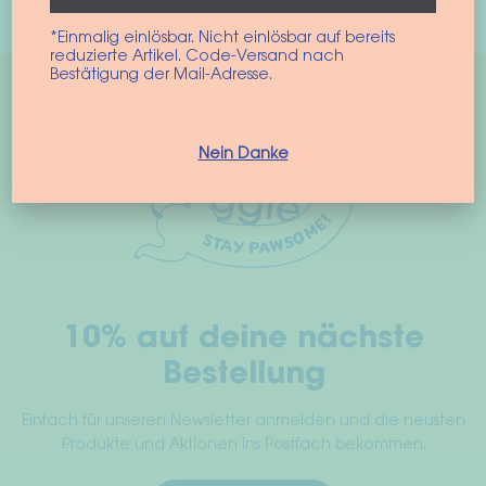
Opties selecteren
Lees verder
product
heeft
*Einmalig einlösbar. Nicht einlösbar auf bereits
reduzierte Artikel. Code-Versand nach
meerdere
Bestätigung der Mail-Adresse.
variaties.
Deze
optie
Nein Danke
kan
gekozen
worden
op
de
productpagina
10% auf deine nächste
Bestellung
Einfach für unseren Newsletter anmelden und die neusten
Produkte und Aktionen ins Postfach bekommen.