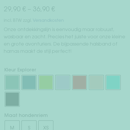
Herroepingsrecht
29,90
€
–
36,90
€
incl. BTW
zzgl.
Versandkosten
Servicevoorwaarden
Onze ontdekkingslijn is eenvoudig maar robuust,
Privacy
wasbaar en zacht. Precies het juiste voor onze kleine
en grote avonturiers. De bijpassende halsband of
Afdruk
harnas maakt de stijl perfect!
Kleur Explorer
Maat hondenriem
M
S
XS