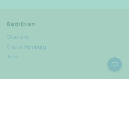
Bedrijven
Over ons
Studio Hamburg
Jobs
Klantenservice
Jouw rekening
Verzending & retourneren
Betaalmethodes