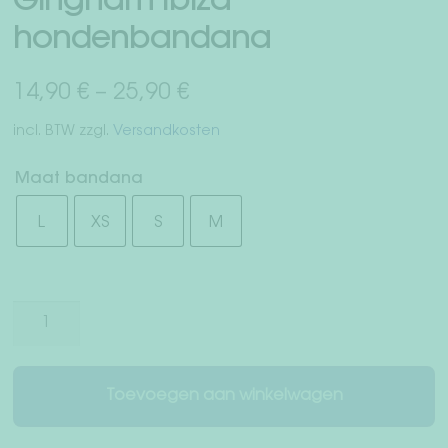
Gingham Ibiza”
Herroepingsrecht
hondenbandana
Servicevoorwaarden
14,90
€
–
25,90
€
Privacy
incl. BTW
zzgl.
Versandkosten
Afdruk
Maat bandana
L
XS
S
M
Gingham
Ibiza"
hondenbandana
aantal
Toevoegen aan winkelwagen