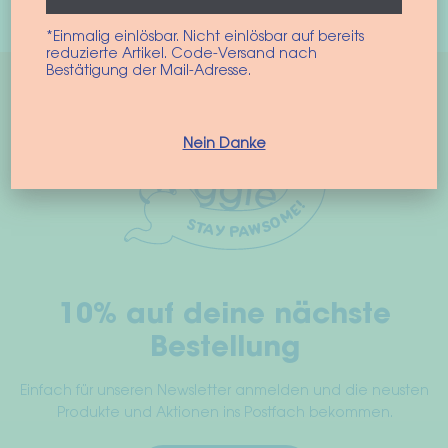
Opties selecteren
pro
hee
*Einmalig einlösbar. Nicht einlösbar auf bereits
reduzierte Artikel. Code-Versand nach
mee
Bestätigung der Mail-Adresse.
vari
Dez
opt
Nein Danke
kan
gek
wor
op
de
pro
10% auf deine nächste
Bestellung
Einfach für unseren Newsletter anmelden und die neusten
Produkte und Aktionen ins Postfach bekommen.