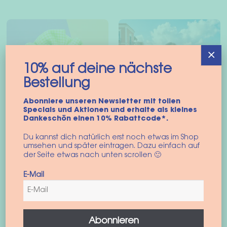
×
10% auf deine nächste
Bestellung
Abonniere unseren Newsletter mit tollen
Specials und Aktionen und erhalte als kleines
Dankeschön einen 10% Rabattcode*.
Haarbandje
SnugPup draagdoek
Du kannst dich natürlich erst noch etwas im Shop
umsehen und später eintragen. Dazu einfach auf
“Gingham Ibiza”
voor honden in
der Seite etwas nach unten scrollen 🙂
Scrunchie
“Gingham Ibiza
6,90
€
54,90
€
–
59,90
€
E-Mail
incl. BTW
incl. BTW
S
M
Toevoegen aan
winkelwagen
Dit
Abonnieren