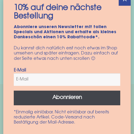
Hoe meet ik de halsomtrek van mijn hond
10% auf deine nächste
correct op?
Bestellung
Van welk materiaal zijn de
Abonniere unseren Newsletter mit tollen
hondenbandana's gemaakt?
Specials und Aktionen und erhalte als kleines
Dankeschön einen 10% Rabattcode*.
Hoe was ik een hondenbandana?
Du kannst dich natürlich erst noch etwas im Shop
umsehen und später eintragen. Dazu einfach auf
der Seite etwas nach unten scrollen 🙂
Kan mijn hond een bandana dragen
tijdens het slapen of spelen?
E-Mail
Abonnieren
*Einmalig einlösbar. Nicht einlösbar auf bereits
reduzierte Artikel. Code-Versand nach
Bestätigung der Mail-Adresse.