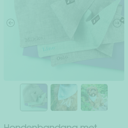
Sub
Mens + hond
uit
Teckelwereld
Vrienden rekruteren vrienden
Sub
Over ons
uit
WederverkoperDealer
Jouw rekening
Verzending & retourneren
Betaalmethodes