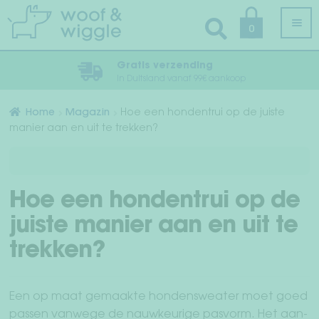
Ga
Ga
0
door
naar
naar
de
Gratis verzending
navigatie
inhoud
In Duitsland vanaf 99€ aankoop
Alle producten
Home
Magazin
Hoe een hondentrui op de juiste
manier aan en uit te trekken?
Sub
Hondenkleding
uit
Sub
Hondentuig, Hondenhalsband & Hondenriem
uit
Hoe een hondentrui op de
Verzorging & Hygiëne
juiste manier aan en uit te
Sub
Slaap & reizen
trekken?
uit
Sub
Bandanas & Vlinderdassen
uit
Een op maat gemaakte hondensweater moet goed
Accessoires
passen vanwege de nauwkeurige pasvorm. Het aan-