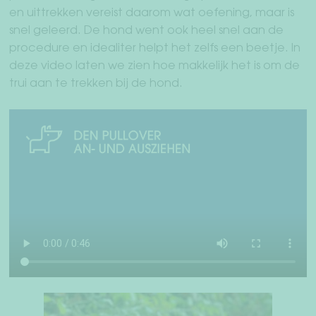
en uittrekken vereist daarom wat oefening, maar is
Sub
Mens + hond
snel geleerd. De hond went ook heel snel aan de
uit
procedure en idealiter helpt het zelfs een beetje. In
Teckelwereld
deze video laten we zien hoe makkelijk het is om de
trui aan te trekken bij de hond.
Vrienden rekruteren vrienden
Sub
Over ons
uit
WederverkoperDealer
Jouw rekening
Verzending & retourneren
Betaalmethodes