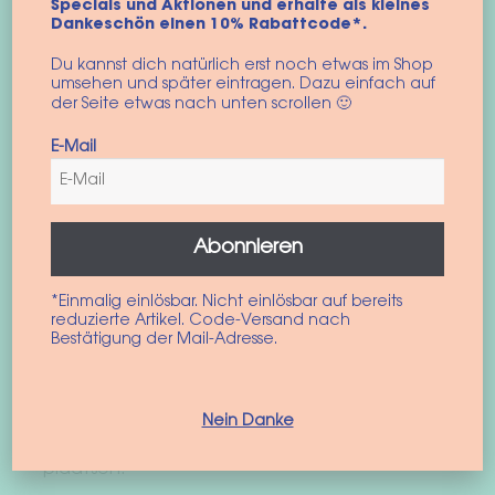
Specials und Aktionen und erhalte als kleines
Dankeschön einen 10% Rabattcode*.
Opties selecteren
Du kannst dich natürlich erst noch etwas im Shop
umsehen und später eintragen. Dazu einfach auf
der Seite etwas nach unten scrollen 🙂
E-Mail
Bericht
Vorig
Volgend
Nog een hondenwinkel?
Trui op maat: meet de
bericht:
bericht:
hond correct op
Abonnieren
navigatie
*Einmalig einlösbar. Nicht einlösbar auf bereits
reduzierte Artikel. Code-Versand nach
Bestätigung der Mail-Adresse.
Geef een reactie
Nein Danke
Je moet
ingelogd zijn op
om een reactie te
plaatsen.