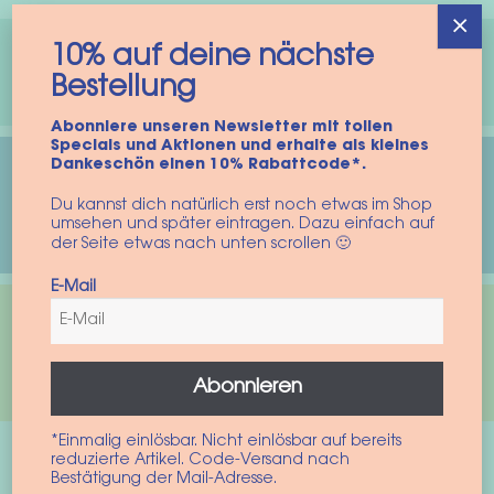
×
10% auf deine nächste
woof & wiggle Model Search
Bestellung
Abonniere unseren Newsletter mit tollen
Specials und Aktionen und erhalte als kleines
Dankeschön einen 10% Rabattcode*.
De #sweaterweatherpaws
Du kannst dich natürlich erst noch etwas im Shop
Instagram-uitdaging
umsehen und später eintragen. Dazu einfach auf
der Seite etwas nach unten scrollen 🙂
E-Mail
Corona en de hondenboom –
klaar voor een hond?
Abonnieren
*Einmalig einlösbar. Nicht einlösbar auf bereits
reduzierte Artikel. Code-Versand nach
Bestätigung der Mail-Adresse.