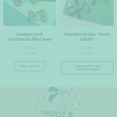
Herroepingsrecht
Servicevoorwaarden
Privacy
Lumberjack
Hondenstrikje “Holly
lichtblauw Mini Bow
XMAS”
Afdruk
9,90
€
15,90
€
incl. BTW
incl. BTW
Lees verder
Toevoegen aan
winkelwagen