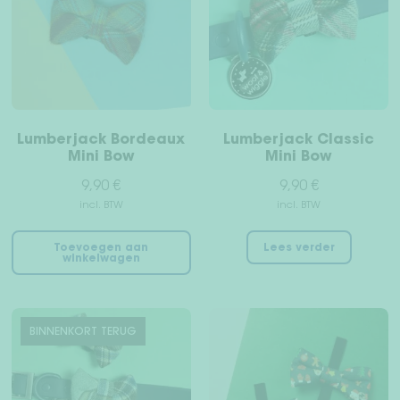
Sub
Mens + hond
uit
Teckelwereld
Vrienden rekruteren vrienden
Lumberjack Bordeaux
Lumberjack Classic
Mini Bow
Mini Bow
Sub
Over ons
9,90
€
9,90
€
uit
incl. BTW
incl. BTW
WederverkoperDealer
Toevoegen aan
Lees verder
winkelwagen
Jouw rekening
Verzending & retourneren
BINNENKORT TERUG
Betaalmethodes