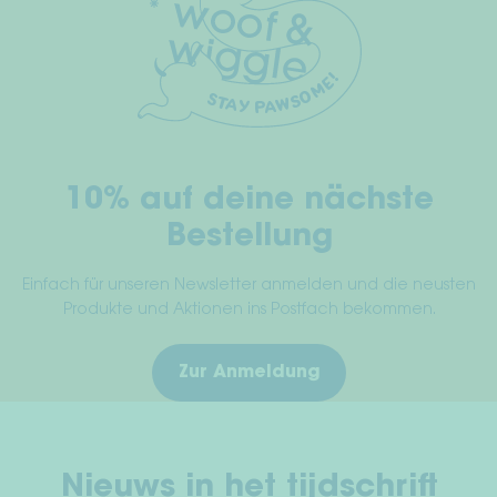
kan
Herroepingsrecht
gekozen
worden
Servicevoorwaarden
op
de
Privacy
productpagina
Afdruk
10% auf deine nächste
Bestellung
Einfach für unseren Newsletter anmelden und die neusten
Produkte und Aktionen ins Postfach bekommen.
Zur Anmeldung
Nieuws in het tijdschrift