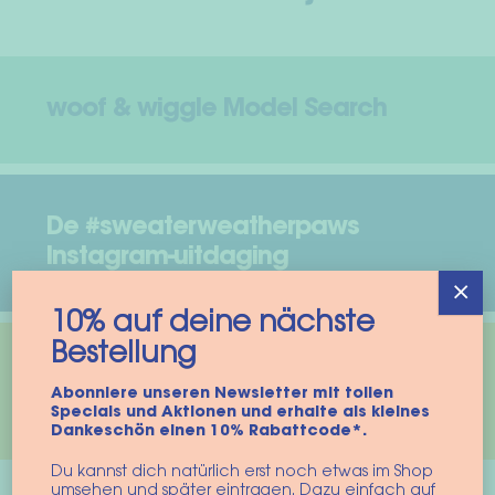
woof & wiggle Model Search
De #sweaterweatherpaws
Instagram-uitdaging
×
10% auf deine nächste
Bestellung
Corona en de hondenboom –
Abonniere unseren Newsletter mit tollen
klaar voor een hond?
Specials und Aktionen und erhalte als kleines
Dankeschön einen 10% Rabattcode*.
Du kannst dich natürlich erst noch etwas im Shop
umsehen und später eintragen. Dazu einfach auf