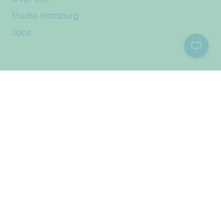
Studio Hamburg
Jobs
Klantenservice
Jouw rekening
Verzending & retourneren
Betaalmethodes
Herroepingsrecht
Onderhoudsinstructies