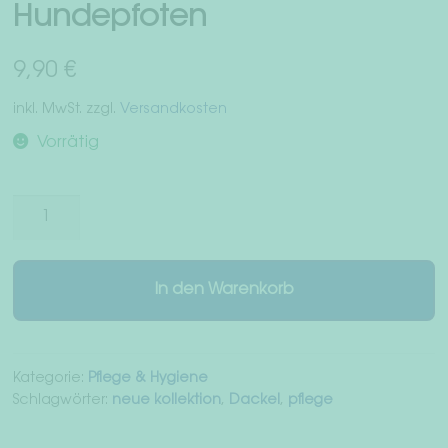
Hundepfoten
Widerrufsrecht
9,90
€
AGB
inkl. MwSt.
zzgl.
Versandkosten
Datenschutz
Vorrätig
Impressum
Pflegecreme
für
Hundepfoten
Menge
In den Warenkorb
Kategorie:
Pflege & Hygiene
Schlagwörter:
neue kollektion
,
Dackel
,
pflege