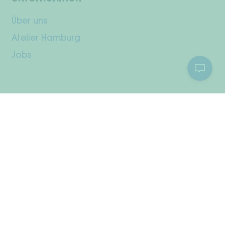
Über uns
Atelier Hamburg
Jobs
Kundenservice
Dein Konto
Versand & Rückgabe
Zahlungsarten
Widerrufsrecht
Pflegehinweise