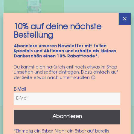
auf
Optionen
Die
können
Opt
×
auf
kön
der
10% auf deine nächste
auf
Produktseite
Bestellung
der
gewählt
Pro
Abonniere unseren Newsletter mit tollen
werden
Specials und Aktionen und erhalte als kleines
gew
Hundeshampoo
Dankeschön einen 10% Rabattcode*.
wer
“Relax”
Du kannst dich natürlich erst noch etwas im Shop
15,90
€
umsehen und später eintragen. Dazu einfach auf
der Seite etwas nach unten scrollen 🙂
inkl. MwSt.
E-Mail
In den Warenkorb
Abonnieren
*Einmalig einlösbar. Nicht einlösbar auf bereits