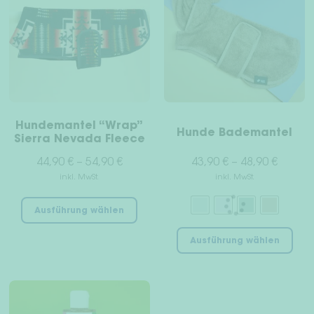
Hundemantel “Wrap”
Hunde Bademantel
Sierra Nevada Fleece
44,90
€
–
54,90
€
43,90
€
–
48,90
€
inkl. MwSt.
inkl. MwSt.
Dieses
Ausführung wählen
Produkt
Die
weist
Ausführung wählen
Pro
mehrere
wei
Varianten
meh
auf.
Var
Die