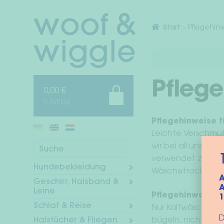
Zur
Zum
Navigation
Inhalt
Start
Pflegehin
springen
springen
Pflege
0,00
€
0 Artikel
Pflegehinweise f
Leichte Verschmu
wir bei all unser
Suche
verwendet zum nor
Hundebekleidung
Wäschetrockner tr
A
Geschirr, Halsband &
A
Leine
Pflegehinweise f
Schlaf & Reise
Nur Kaltwäsche. N
D
bügeln, nicht für 
Halstücher & Fliegen