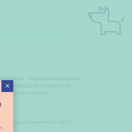
tet werden. Ansonsten empfehlen
×
30 Grad Celsius. Am besten man
t bleichen, nicht im
d
n Weichspüler verwenden, nicht
n