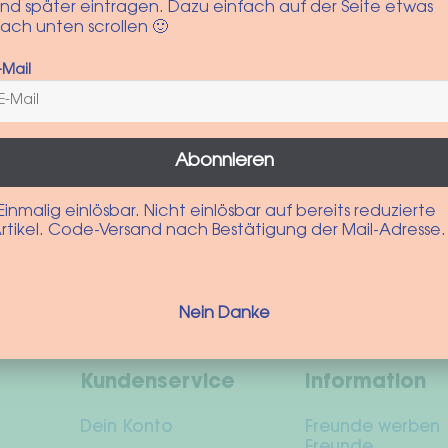
nd später eintragen. Dazu einfach auf der Seite etwas
ach unten scrollen 🙂
für Trocken-Handschuh und Frottee-Poncho
 nicht bleichen, nicht heiß bügeln, Trockneranwendung
-Mail
Abonnieren
Einmalig einlösbar. Nicht einlösbar auf bereits reduzierte
rtikel. Code-Versand nach Bestätigung der Mail-Adresse.
Nein Danke
Kundenservice
Information
Dein Konto
Freunde werben
Freunde