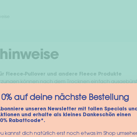
weise
hinweise
ür Fleece-Pullover und andere Fleece Produkte
tzungen können nach dem Trocknen einfach ausgebürs
en Textilien Maschinenwäsche, Programm Feinwäsche bei 
10% auf deine nächste Bestellung
malen Waschmittel auch etwas Hygienespüler. Bitte nich
ocknen, nicht bügeln und nicht chemisch reinigen.
bonniere unseren Newsletter mit tollen Specials un
ktionen und erhalte als kleines Dankeschön einen
ür den Tartan Parka
10% Rabattcode*.
icht bleichen, nicht im Wäschetrockner trocknen, keine
u kannst dich natürlich erst noch etwas im Shop umsehe
die Trockenreinigung geeignet.