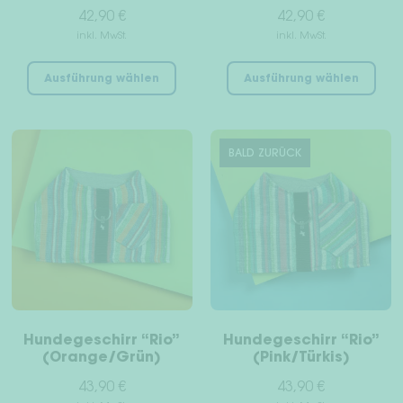
42,90
€
42,90
€
inkl. MwSt.
inkl. MwSt.
Dieses
Die
Ausführung wählen
Ausführung wählen
Produkt
Pro
weist
wei
mehrere
meh
Varianten
Var
BALD ZURÜCK
auf.
auf
Die
Die
Optionen
Opt
können
kön
auf
auf
der
der
Produktseite
Pro
gewählt
gew
Hundegeschirr “Rio”
Hundegeschirr “Rio”
werden
wer
(Orange/Grün)
(Pink/Türkis)
43,90
€
43,90
€