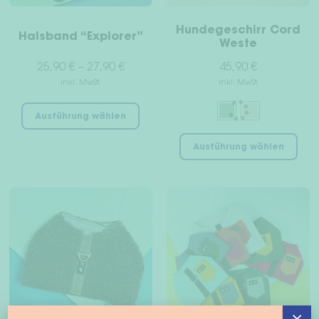
Pro
werden
gew
Hundegeschirr Cord
Halsband “Explorer”
wer
Weste
25,90
€
–
27,90
€
45,90
€
inkl. MwSt.
inkl. MwSt.
Dieses
Ausführung wählen
Produkt
Die
weist
Ausführung wählen
Pro
mehrere
wei
Varianten
meh
auf.
Var
Die
auf
Optionen
Die
können
Opt
auf
kön
der
auf
Produktseite
der
gewählt