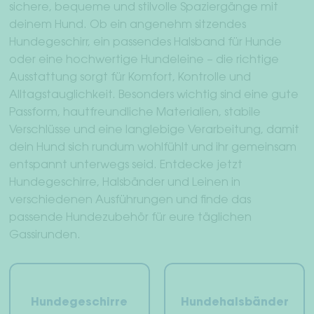
sichere, bequeme und stilvolle Spaziergänge mit
deinem Hund. Ob ein angenehm sitzendes
Unt
Für Menschen
Hundegeschirr, ein passendes Halsband für Hunde
öffn
oder eine hochwertige Hundeleine – die richtige
Dackelwelt
Ausstattung sorgt für Komfort, Kontrolle und
Alltagstauglichkeit. Besonders wichtig sind eine gute
Freunde werben Freunde
Passform, hautfreundliche Materialien, stabile
Verschlüsse und eine langlebige Verarbeitung, damit
Unt
Woof & Wiggle Infos
dein Hund sich rundum wohlfühlt und ihr gemeinsam
öffn
entspannt unterwegs seid. Entdecke jetzt
Händler
Hundegeschirre, Halsbänder und Leinen in
verschiedenen Ausführungen und finde das
passende Hundezubehör für eure täglichen
Dein Konto
Gassirunden.
Versand & Rückgabe
Zahlungsarten
Hundegeschirre
Hundehalsbänder