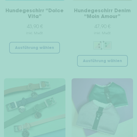
Pro
werden
gew
Hundegeschirr “Dolce
Hundegeschirr Denim
wer
Vita”
“Moin Amour”
43,90
€
47,90
€
inkl. MwSt.
inkl. MwSt.
Dieses
Ausführung wählen
Produkt
Die
weist
Ausführung wählen
Pro
mehrere
wei
Varianten
meh
auf.
Var
Die
auf
Optionen
Die
können
Opt
auf
kön
der
auf
Produktseite
der
gewählt