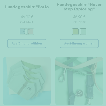
gewählt
gew
Hundegeschirr “Never
Hundegeschirr “Porto
werden
wer
Stop Exploring”
46,90
€
46,90
€
inkl. MwSt.
inkl. MwSt.
Dieses
Die
Ausführung wählen
Ausführung wählen
Produkt
Pro
weist
wei
mehrere
meh
Varianten
Var
auf.
auf
Die
Die
Optionen
Opt
können
kön
auf
auf
der
der
Produktseite
Pro