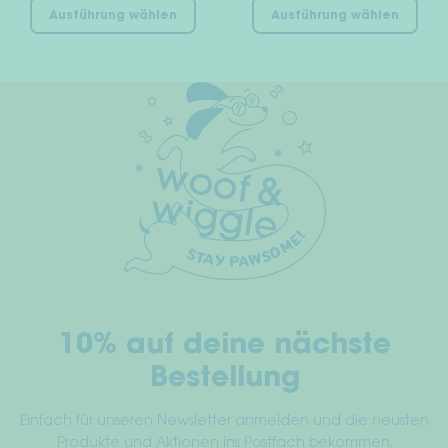
Ausführung wählen
Ausführung wählen
Produkt
Pro
weist
wei
mehrere
meh
Varianten
Var
auf.
auf
Die
Die
Optionen
Opt
können
kön
auf
auf
der
der
Produktseite
Pro
gewählt
gew
werden
wer
10% auf deine nächste
Bestellung
Einfach für unseren Newsletter anmelden und die neusten
Produkte und Aktionen ins Postfach bekommen.