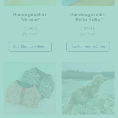
gew
Produktseite
wer
gewählt
Hundegeschirr
Hundesgeschirr
werden
“Verona”
“Bella Italia”
45,90
€
44,90
€
inkl. MwSt.
inkl. MwSt.
Dieses
Die
Ausführung wählen
Ausführung wählen
Produkt
Pro
weist
wei
mehrere
meh
Varianten
Var
auf.
auf
Die
Die
Optionen
Opt
können
kön
auf
auf
der
der
Produktseite
Pro