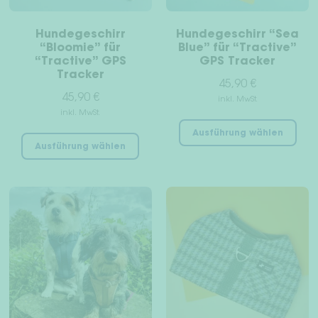
Pro
gew
Hundegeschirr
Hundegeschirr “Sea
wer
“Bloomie” für
Blue” für “Tractive”
“Tractive” GPS
GPS Tracker
Tracker
45,90
€
45,90
€
inkl. MwSt.
inkl. MwSt.
Die
Dieses
Ausführung wählen
Pro
Ausführung wählen
Produkt
wei
weist
meh
mehrere
Var
Varianten
auf
auf.
Die
Die
Opt
Optionen
kön
können
auf
auf
der
der
Pro