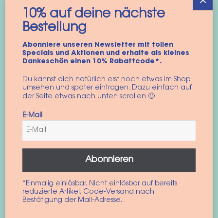
×
Pro
werden
10% auf deine nächste
gew
Hundegeschirr Teddy
Hundegeschirr
Bestellung
wer
Weste
“Colorblock Weste”
Abonniere unseren Newsletter mit tollen
46,90
€
45,90
€
Specials und Aktionen und erhalte als kleines
inkl. MwSt.
inkl. MwSt.
Dankeschön einen 10% Rabattcode*.
Die
Du kannst dich natürlich erst noch etwas im Shop
Ausführung wählen
Pro
umsehen und später eintragen. Dazu einfach auf
Dieses
der Seite etwas nach unten scrollen 🙂
wei
Ausführung wählen
Produkt
meh
E-Mail
weist
Var
mehrere
auf
Varianten
Die
auf.
Opt
Abonnieren
Die
kön
Optionen
auf
*Einmalig einlösbar. Nicht einlösbar auf bereits
können
reduzierte Artikel. Code-Versand nach
der
Bestätigung der Mail-Adresse.
auf
Pro
der