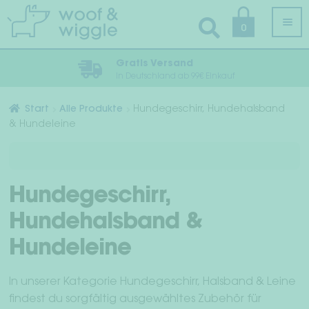
Zur
Zum
0
Navigation
Inhalt
springen
springen
Gratis Versand
In Deutschland ab 99€ Einkauf
Alle Produkte
Start
Alle Produkte
Hundegeschirr, Hundehalsband
& Hundeleine
Unt
Hundebekleidung
öffn
Unt
Geschirr, Halsband & Leine
öffn
Hundegeschirr,
Pflege & Hygiene
Hundehalsband &
Unt
Schlaf & Reise
Hundeleine
öffn
Unt
Halstücher & Fliegen
In unserer Kategorie Hundegeschirr, Halsband & Leine
öffn
findest du sorgfältig ausgewähltes Zubehör für
Accessoires