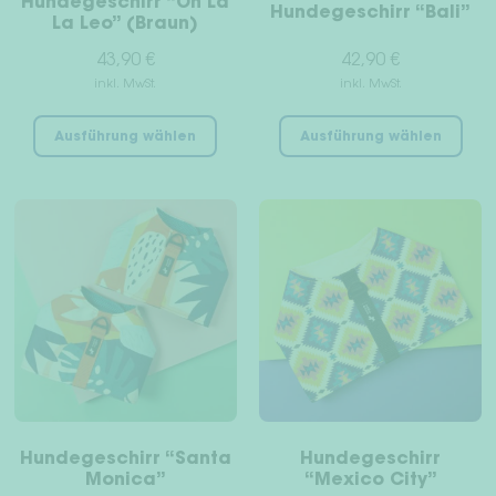
Hundegeschirr “Oh La
Hundegeschirr “Bali”
werden
wer
La Leo” (Braun)
43,90
€
42,90
€
inkl. MwSt.
inkl. MwSt.
Dieses
Die
Ausführung wählen
Ausführung wählen
Produkt
Pro
weist
wei
mehrere
meh
Varianten
Var
auf.
auf
Die
Die
Optionen
Opt
können
kön
auf
auf
der
der
Produktseite
Pro
gewählt
gew
Hundegeschirr “Santa
Hundegeschirr
werden
wer
Monica”
“Mexico City”