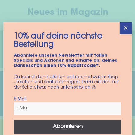
Neues im Magazin
×
10% auf deine nächste
Bestellung
Schon entdeckt?
Dackeltreffen.de 🐶
Abonniere unseren Newsletter mit tollen
Specials und Aktionen und erhalte als kleines
Dankeschön einen 10% Rabattcode*.
Du kannst dich natürlich erst noch etwas im Shop
umsehen und später eintragen. Dazu einfach auf
Hundetragetuch: Für welche
der Seite etwas nach unten scrollen 🙂
Hunde eignet es sich – und
E-Mail
worauf kommt es an?
Abonnieren
Hundepullover für Dackel: Worauf