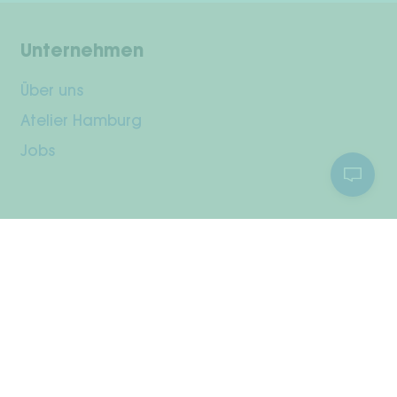
Unternehmen
Über uns
Atelier Hamburg
Jobs
Kundenservice
Dein Konto
Versand & Rückgabe
Zahlungsarten
Widerrufsrecht