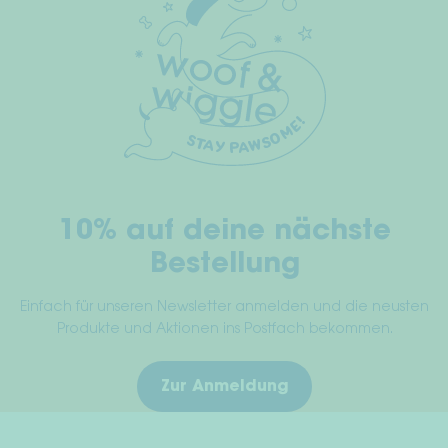
auf.
Die
Widerrufsrecht
Optionen
können
AGB
auf
der
Datenschutz
Produktseite
gewählt
Impressum
werden
10% auf deine nächste
Bestellung
Einfach für unseren Newsletter anmelden und die neusten
Produkte und Aktionen ins Postfach bekommen.
Zur Anmeldung