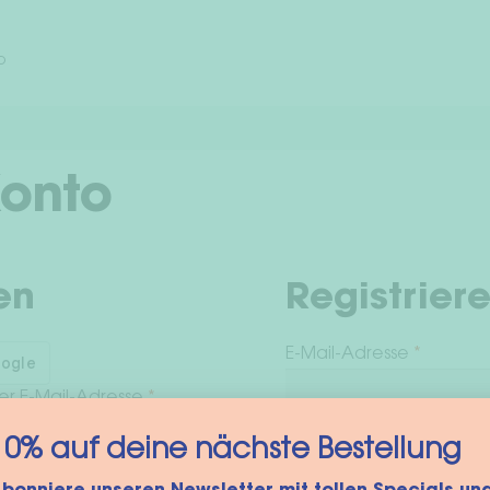
o
Konto
en
Registrier
Erforder
E-Mail-Adresse
*
Erforderlich
r E-Mail-Adresse
*
10% auf deine nächste Bestellung
Ein Link zum Erstellen e
E-Mail-Adresse gesende