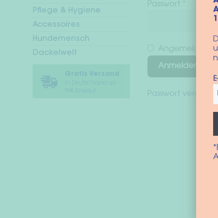
A
Erforder
Passwort
*
A
Pflege & Hygiene
Accessoires
Hundemensch
D
u
Angemeldet bl
Dackelwelt
n
Anmelden
Gratis Versand
E
In Deutschland ab
99€ Einkauf
Passwort vergesse
*
A