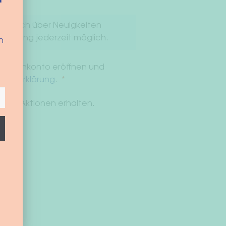
d
entlich über Neuigkeiten
meldung jederzeit möglich.
n
 Kundenkonto eröffnen und
Erforderlich
hutzerklärung
.
*
und Aktionen erhalten.