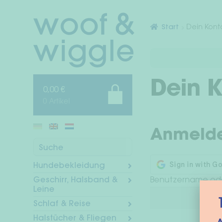
Zur
Zum
Navigation
Inhalt
Start
Dein Kont
springen
springen
Dein 
0,00
€
0 Artikel
Anmeld
Suche
Hundebekleidung
Geschirr, Halsband &
Benutzername ode
Leine
Schlaf & Reise
Halstücher & Fliegen