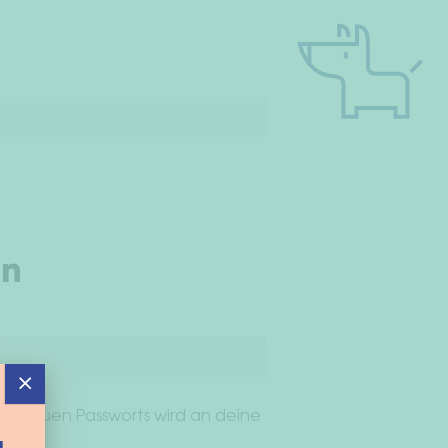
en
lich
×
ines neuen Passworts wird an deine
t.