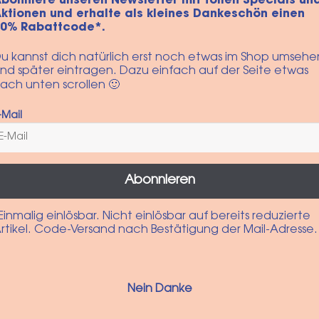
bonniere unseren Newsletter mit tollen Specials un
lich
ktionen und erhalte als kleines Dankeschön einen
10% Rabattcode*.
Ich möchte geleg
informiert werden. Ab
u kannst dich natürlich erst noch etwas im Shop umsehe
nd später eintragen. Dazu einfach auf der Seite etwas
eiben
ach unten scrollen 🙂
Ja, ich möchte ein
akzeptiere die
Datensc
-Mail
n?
Ich möchte Rabatte 
Abonnieren
Registrieren
Einmalig einlösbar. Nicht einlösbar auf bereits reduzierte
rtikel. Code-Versand nach Bestätigung der Mail-Adresse.
Nein Danke