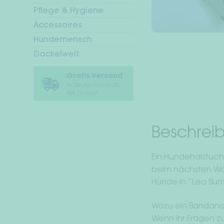
Pflege & Hygiene
Accessoires
Hundemensch
Dackelwelt
Gratis Versand
In Deutschland ab
99€ Einkauf
Beschrei
Ein Hundehalstuch 
beim nächsten Wal
Hunde in “Leo Su
Wozu ein Bandana? 
Wenn ihr Fragen zu