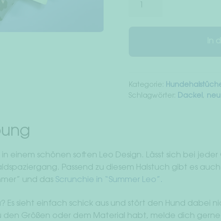
“Summer
Leo”
Menge
In 
Kategorie:
Hundehalstüch
Schlagwörter:
Dackel
,
neu
bung
in einem schönen soften Leo Design. Lässt sich bei jeder
dspaziergang. Passend zu diesem Halstuch gibt es auc
mmer” und das
Scrunchie in “Summer Leo”.
Es sieht einfach schick aus und stört den Hund dabei nich
 den Größen oder dem Material habt, melde dich gerne be