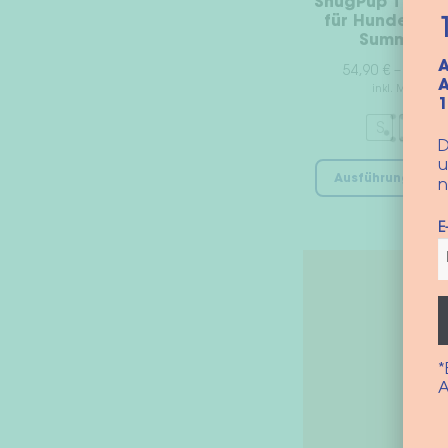
SnugPup Trage
für Hunde in “
Summer”
A
54,90
€
–
59,90
A
inkl. MwSt.
S
M
D
u
Ausführung wähl
n
E
*
A