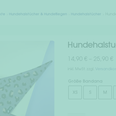
kte
Hundehalstücher & Hundefliegen
Hundehalstücher
Hunde
Hundehalstu
14,90
€
–
25,90
€
inkl. MwSt.
zzgl.
Versandko
Größe Bandana
XS
S
M
Hundehalstuch