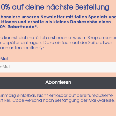
tuch
Scrunchie
Leo
Haargummi
10% auf deine nächste Bestellung
“Summer Leo”
bonniere unseren Newsletter mit tollen Specials un
€
6,90
€
ktionen und erhalte als kleines Dankeschön einen
inkl. MwSt.
10% Rabattcode*.
In den Warenkorb
u kannst dich natürlich erst noch etwas im Shop umsehe
Dieses
nd später eintragen. Dazu einfach auf der Seite etwas
en
Produkt
ach unten scrollen 🙂
weist
mehrere
-Mail
Varianten
auf.
Die
Optionen
Abonnieren
können
auf
Einmalig einlösbar. Nicht einlösbar auf bereits reduzierte
der
rtikel. Code-Versand nach Bestätigung der Mail-Adresse.
Produktseite
gewählt
werden