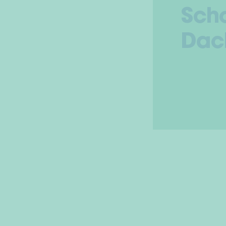
Sch
Dack