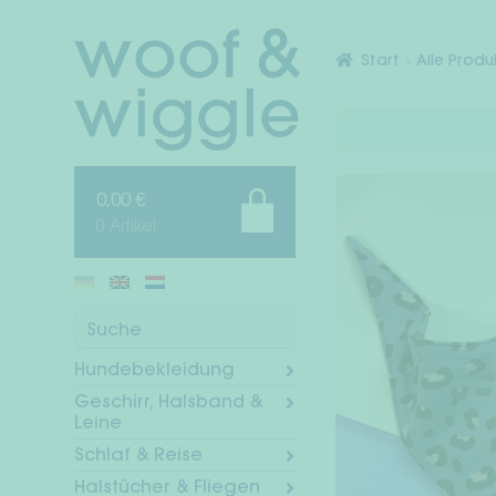
Zur
Zum
Navigation
Inhalt
Start
Alle Produ
springen
springen
0,00
€
0 Artikel
Suche
Hundebekleidung
Geschirr, Halsband &
Leine
Schlaf & Reise
Halstücher & Fliegen