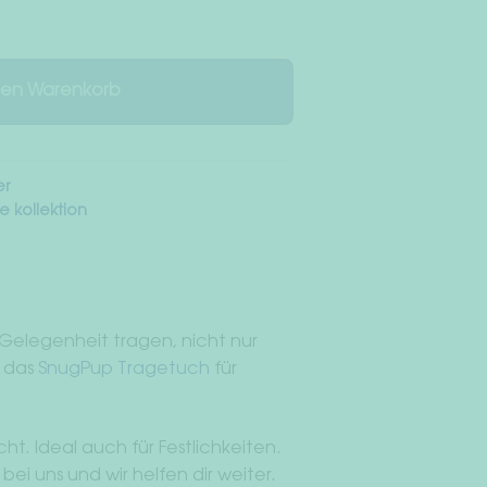
den Warenkorb
er
e kollektion
 Gelegenheit tragen, nicht nur
h das
SnugPup Tragetuch
für
t. Ideal auch für Festlichkeiten.
i uns und wir helfen dir weiter.