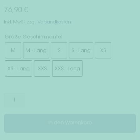
Widerrufsrecht
76,90
€
inkl. MwSt.
zzgl.
Versandkosten
AGB
Größe Geschirrmantel
Datenschutz
M
M - Lang
S
S - Lang
XS
Impressum
XS - Lang
XXS
XXS - Lang
Geschirrmantel
"Aspen"
Menge
In den Warenkorb