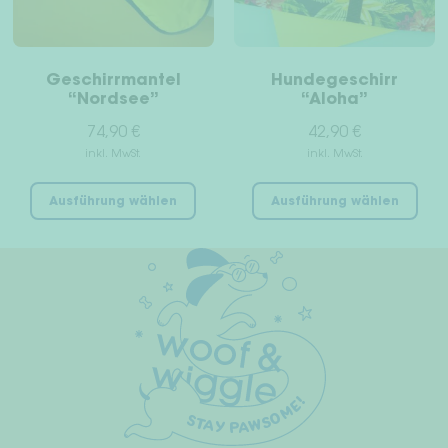
Pro
der
gew
Produktseite
wer
gewählt
Geschirrmantel
Hundegeschirr
werden
“Nordsee”
“Aloha”
74,90
€
42,90
€
inkl. MwSt.
inkl. MwSt.
Dieses
Die
Ausführung wählen
Ausführung wählen
Produkt
Pro
weist
wei
mehrere
meh
Varianten
Var
auf.
auf
Die
Die
Optionen
Opt
können
kön
auf
auf
der
der