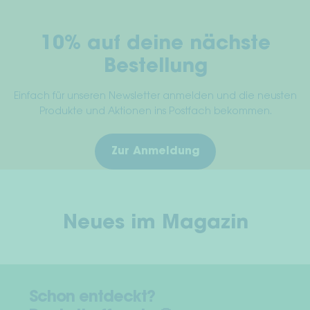
Produktseite
Pro
gewählt
gew
10% auf deine nächste
werden
wer
Bestellung
Einfach für unseren Newsletter anmelden und die neusten
Produkte und Aktionen ins Postfach bekommen.
Zur Anmeldung
Neues im Magazin
Schon entdeckt?