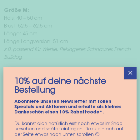
Größe M:
Hals: 40 – 50 cm
Brust: 52,5 – 62,5 cm
Länge: 45 cm
Länge Langversion: 51 cm
z.B. passend für Westie, Pekingeser, Schnauzer, French
Bulldog
×
Das könnte dir auch gefallen …
10% auf deine nächste
Bestellung
Abonniere unseren Newsletter mit tollen
Specials und Aktionen und erhalte als kleines
Dankeschön einen 10% Rabattcode*.
Du kannst dich natürlich erst noch etwas im Shop
umsehen und später eintragen. Dazu einfach auf
der Seite etwas nach unten scrollen 🙂