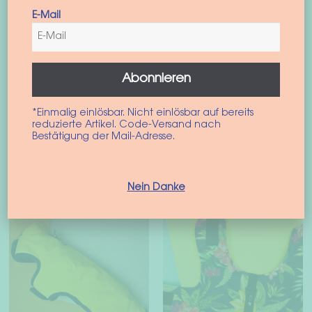
E-Mail
Hunde Regenmantel
Hundegeschirr “Santa
“Anorak”
Monica”
Abonnieren
62,90
€
42,90
€
inkl. MwSt.
inkl. MwSt.
*Einmalig einlösbar. Nicht einlösbar auf bereits
Die
reduzierte Artikel. Code-Versand nach
+4 mehr
Ausführung wählen
Bestätigung der Mail-Adresse.
Pro
Dieses
wei
Ausführung wählen
Produkt
meh
weist
Nein Danke
Var
mehrere
auf
Varianten
Die
auf.
Opt
Die
kön
Optionen
auf
können
der
auf