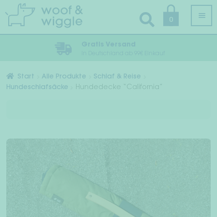
Zur
Zum
0
Navigation
Inhalt
springen
springen
Gratis Versand
In Deutschland ab 99€ Einkauf
Alle Produkte
Start
Alle Produkte
Schlaf & Reise
Hundeschlafsäcke
Hundedecke “California”
Unt
Hundebekleidung
öffn
Unt
Geschirr, Halsband & Leine
öffn
Pflege & Hygiene
Unt
Schlaf & Reise
öffn
Unt
Halstücher & Fliegen
öffn
Accessoires