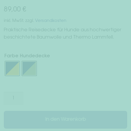
Widerrufsrecht
89,00
€
inkl. MwSt.
zzgl.
Versandkosten
AGB
Praktische Reisedecke für Hunde aus hochwertiger
Datenschutz
beschichtete Baumwolle und Thermo Lammfell.
Impressum
Farbe Hundedecke
Hundedecke
"California"
Menge
In den Warenkorb