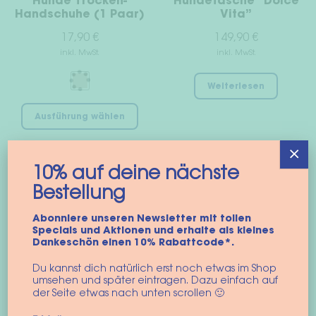
Hunde Trocken-
Hundetasche “Dolce
Handschuhe (1 Paar)
Vita”
17,90
€
149,90
€
inkl. MwSt.
inkl. MwSt.
Weiterlesen
Dieses
Ausführung wählen
Produkt
weist
×
mehrere
10% auf deine nächste
Varianten
BALD ZURÜCK
Bestellung
auf.
Die
Abonniere unseren Newsletter mit tollen
Optionen
Specials und Aktionen und erhalte als kleines
Dankeschön einen 10% Rabattcode*.
können
auf
Du kannst dich natürlich erst noch etwas im Shop
der
umsehen und später eintragen. Dazu einfach auf
der Seite etwas nach unten scrollen 🙂
Produktseite
gewählt