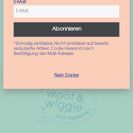
E-Mail
Hundetasche “Vacay
Hundeschlafsack
werden
All Day”
“Wanderlust”
149,90
€
119,00
€
inkl. MwSt.
inkl. MwSt.
Abonnieren
Weiterlesen
*Einmalig einlösbar. Nicht einlösbar auf bereits
Die
reduzierte Artikel. Code-Versand nach
Ausführung wählen
Pro
Bestätigung der Mail-Adresse.
wei
meh
Var
Nein Danke
auf
Die
Opt
kön
auf
der
Pro