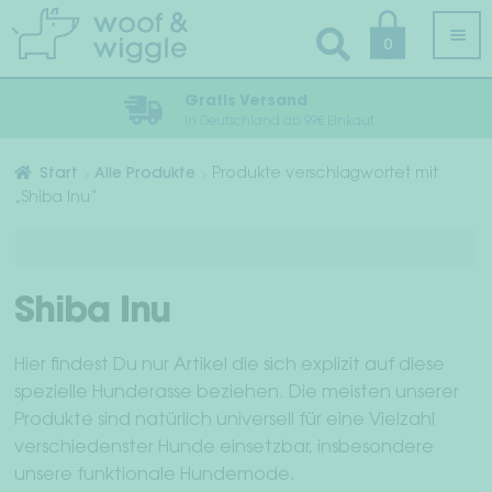
Zur
Zum
0
Navigation
Inhalt
springen
springen
Gratis Versand
In Deutschland ab 99€ Einkauf
Alle Produkte
Start
Alle Produkte
Produkte verschlagwortet mit
„Shiba Inu“
Unt
Hundebekleidung
öffn
Unt
Geschirr, Halsband & Leine
öffn
Shiba Inu
Pflege & Hygiene
Hier findest Du nur Artikel die sich explizit auf diese
Unt
Schlaf & Reise
spezielle Hunderasse beziehen. Die meisten unserer
öffn
Produkte sind natürlich universell für eine Vielzahl
Unt
Halstücher & Fliegen
verschiedenster Hunde einsetzbar, insbesondere
öffn
unsere funktionale Hundemode.
Accessoires