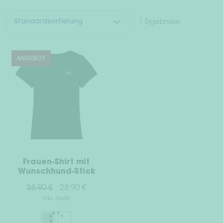
Unt
Für Menschen
1 Ergebnisse
öffn
Dackelwelt
ANGEBOT
Freunde werben Freunde
Unt
Woof & Wiggle Infos
öffn
Händler
Dein Konto
Frauen-Shirt mit
Wunschhund-Stick
Versand & Rückgabe
Ursprünglicher
Aktueller
38,90
€
28,90
€
inkl. MwSt.
Preis
Preis
Zahlungsarten
war:
ist: