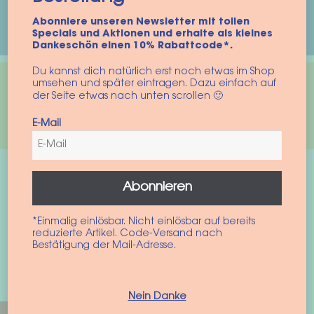
Hunde eignet es sich – und
worauf kommt es an?
Abonniere unseren Newsletter mit tollen
Specials und Aktionen und erhalte als kleines
Dankeschön einen 10% Rabattcode*.
Du kannst dich natürlich erst noch etwas im Shop
umsehen und später eintragen. Dazu einfach auf
Hundepullover für Dackel: Worauf
der Seite etwas nach unten scrollen 🙂
kommt es wirklich an?
E-Mail
Abonnieren
*Einmalig einlösbar. Nicht einlösbar auf bereits
reduzierte Artikel. Code-Versand nach
Bestätigung der Mail-Adresse.
Bekannt aus
Nein Danke