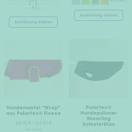
XXL
XXS
XS
S
+3 mehr
+3 mehr
Die
Ausführung wählen
Dieses
Pro
Ausführung wählen
Produkt
wei
weist
meh
mehrere
Var
Varianten
auf
auf.
Die
Die
Opt
Optionen
kön
können
auf
auf
der
der
Pro
Produktseite
gew
gewählt
wer
Polartec©
Hundemantel “Wrap”
werden
Hundepullover
aus Polartec® Fleece
Shearling
44,90
€
–
54,90
€
Schieferblau
inkl. MwSt.