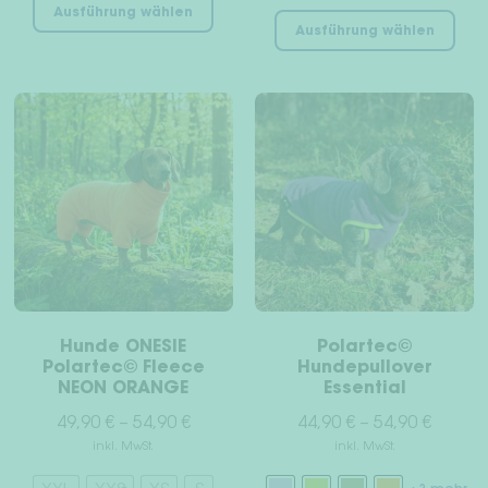
Die
Ausführung wählen
Produkt
Ausführung wählen
Pro
weist
wei
mehrere
meh
Varianten
Var
auf.
auf
Die
Die
Optionen
Opt
können
kön
auf
auf
der
der
Produktseite
Pro
gewählt
gew
werden
Hunde ONESIE
Polartec©
wer
Polartec© Fleece
Hundepullover
NEON ORANGE
Essential
49,90
€
–
54,90
€
44,90
€
–
54,90
€
inkl. MwSt.
inkl. MwSt.