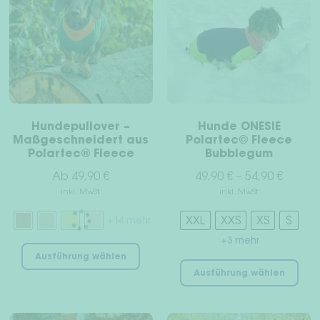
Unt
Für Menschen
öffn
Dackelwelt
Freunde werben Freunde
Hundepullover –
Hunde ONESIE
Unt
Maßgeschneidert aus
Polartec© Fleece
Woof & Wiggle Infos
Polartec® Fleece
Bubblegum
öffn
Ab
49,90
€
49,90
€
–
54,90
€
Händler
inkl. MwSt.
inkl. MwSt.
XXL
XXS
XS
S
+14 mehr
Dein Konto
+3 mehr
Dieses
Ausführung wählen
Die
Produkt
Versand & Rückgabe
Ausführung wählen
Pro
weist
wei
mehrere
Zahlungsarten
meh
Varianten