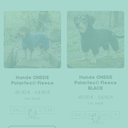
weist
meh
mehrere
Var
Varianten
auf
auf.
Die
Die
Opt
Optionen
kön
können
auf
auf
der
der
Pro
Produktseite
gew
gewählt
wer
Hunde ONESIE
Hunde ONESIE
werden
Polartec© Fleece
Polartec© Fleece
BLACK
49,90
€
–
54,90
€
49,90
€
–
54,90
€
inkl. MwSt.
inkl. MwSt.
XXL
XS
S
M
XXL
XXS
XS
S
+2 mehr
+3 mehr
Dieses