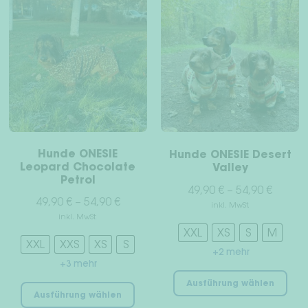
Var
auf.
Widerrufsrecht
auf
Die
Die
Optionen
AGB
Opt
können
kön
auf
Datenschutz
auf
der
der
Produktseite
Impressum
Pro
gewählt
gew
werden
Hunde ONESIE
Hunde ONESIE Desert
wer
Leopard Chocolate
Valley
Petrol
49,90
€
–
54,90
€
49,90
€
–
54,90
€
inkl. MwSt.
inkl. MwSt.
XXL
XS
S
M
XXL
XXS
XS
S
+2 mehr
+3 mehr
Die
Dieses
Ausführung wählen
Pro
Ausführung wählen
Produkt
wei