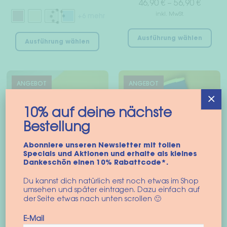
46,90
€
–
56,90
€
inkl. MwSt.
+6 mehr
Die
Dieses
Ausführung wählen
Pro
Ausführung wählen
Produkt
wei
weist
meh
mehrere
Var
Varianten
ANGEBOT
ANGEBOT
auf
auf.
×
Die
Die
10% auf deine nächste
Opt
Optionen
Bestellung
kön
können
auf
Abonniere unseren Newsletter mit tollen
auf
Specials und Aktionen und erhalte als kleines
der
der
Dankeschön einen 10% Rabattcode*.
Pro
Produktseite
gew
Du kannst dich natürlich erst noch etwas im Shop
gewählt
Hundemantel
Hunde Nackenwärmer
umsehen und später eintragen. Dazu einfach auf
wer
werden
“Speedy Wrap” aus
(Snood) “Blizzard”
der Seite etwas nach unten scrollen 🙂
Polartec® Fleece
12,90
€
–
22,90
€
E-Mail
22,90
€
–
28,90
€