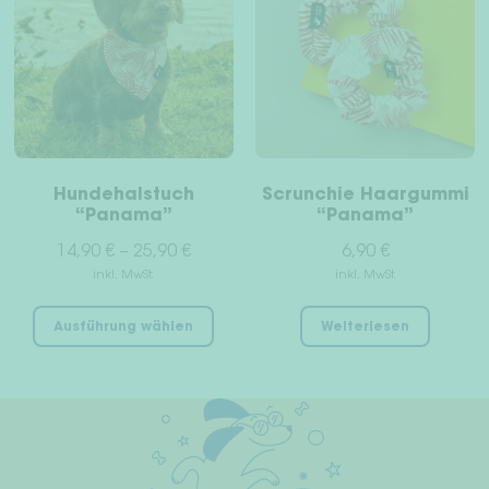
Unt
Für Menschen
öffn
Dackelwelt
Freunde werben Freunde
Hundehalstuch
Scrunchie Haargummi
Unt
“Panama”
“Panama”
Woof & Wiggle Infos
öffn
14,90
€
–
25,90
€
6,90
€
Händler
inkl. MwSt.
inkl. MwSt.
Dieses
Ausführung wählen
Weiterlesen
Produkt
Dein Konto
weist
mehrere
Versand & Rückgabe
Varianten
auf.
Zahlungsarten
Die