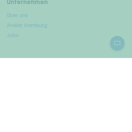
Unternehmen
Über uns
Atelier Hamburg
Jobs
Kundenservice
Dein Konto
Versand & Rückgabe
Zahlungsarten
Widerrufsrecht
Pflegehinweise