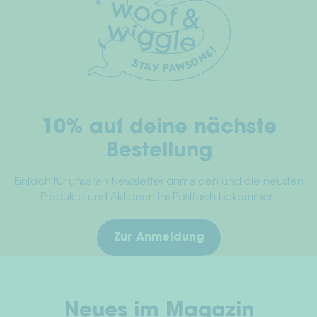
Optionen
Widerrufsrecht
können
auf
AGB
der
Produktseite
Datenschutz
gewählt
werden
10% auf deine nächste
Impressum
Bestellung
Einfach für unseren Newsletter anmelden und die neusten
Produkte und Aktionen ins Postfach bekommen.
Zur Anmeldung
Neues im Magazin