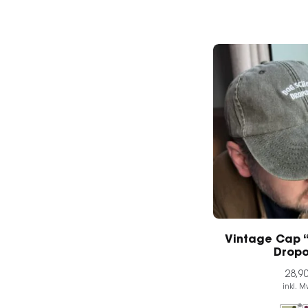
Vintage Cap 
Dropo
28,9
inkl. M