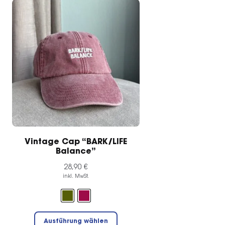
te
Vintage Cap “BARK/LIFE
Balance”
28,90
€
inkl. MwSt.
Dieses
Ausführung wählen
Produkt