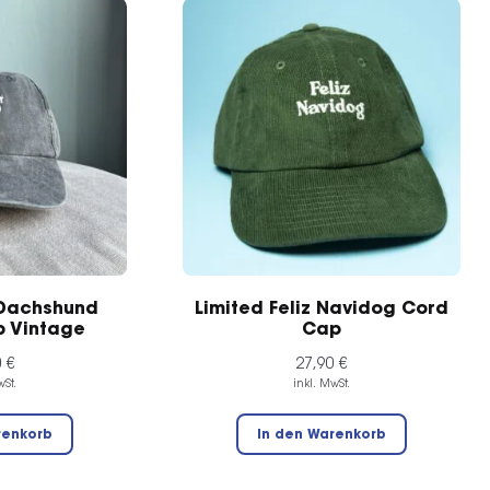
Die
auf.
Optionen
Die
können
Optionen
auf
können
der
auf
Produktseite
der
gewählt
Produktsei
werden
gewählt
werden
 Dachshund
Limited Feliz Navidog Cord
p Vintage
Cap
0
€
27,90
€
wSt.
inkl. MwSt.
renkorb
In den Warenkorb