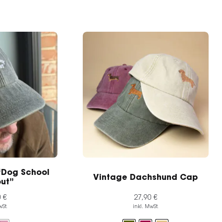
“Dog School
Vintage Dachshund Cap
ut”
0
€
27,90
€
wSt.
inkl. MwSt.