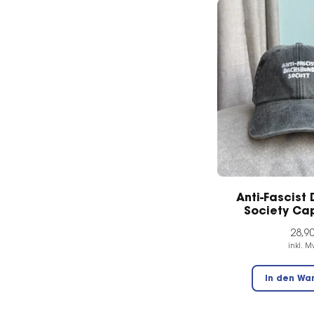
Anti-Fascist
Society Ca
28,9
inkl. M
In den Wa