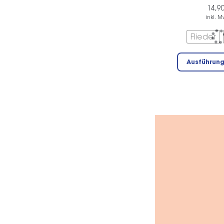
14,9
inkl. M
Flieder
Ausführun