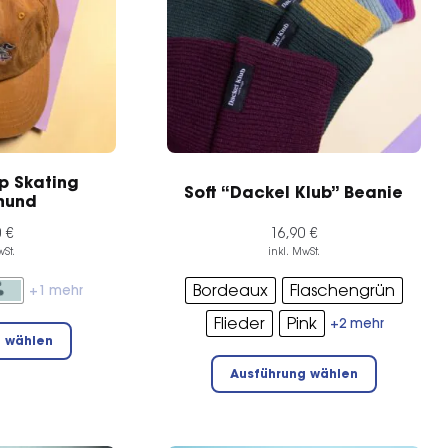
p Skating
Soft “Dackel Klub” Beanie
hund
0
€
16,90
€
wSt.
inkl. MwSt.
Bordeaux
Flaschengrün
+1 mehr
Dieses
Flieder
Pink
+2 mehr
g wählen
Produkt
Dieses
weist
Ausführung wählen
Produkt
mehrere
weist
Varianten
mehrere
auf.
Varianten