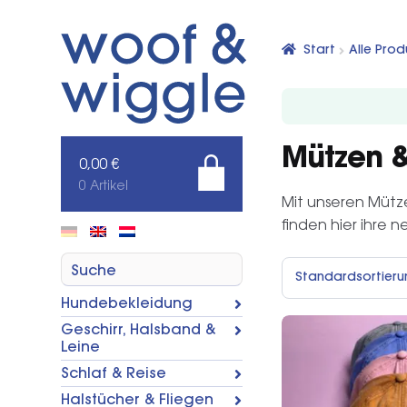
Zur
Zum
Navigation
Inhalt
Start
Alle Prod
springen
springen
Mützen 
0,00
€
0 Artikel
Mit unseren Mütze
finden hier ihre 
Suche
Hundebekleidung
Geschirr, Halsband &
Leine
Schlaf & Reise
Halstücher & Fliegen