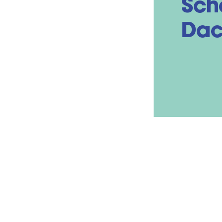
Sch
Dac