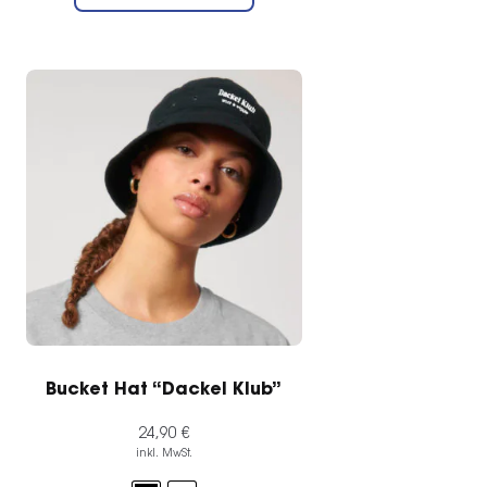
weist
mehrere
Varianten
auf.
Die
Optionen
können
auf
der
Produktseite
gewählt
werden
Bucket Hat “Dackel Klub”
24,90
€
inkl. MwSt.