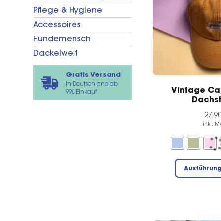
Pflege & Hygiene
Accessoires
Hundemensch
Dackelwelt
Gratis Versand
In Deutschland ab
Vintage Ca
99€ Einkauf
Dachs
27,9
inkl. M
Ausführun