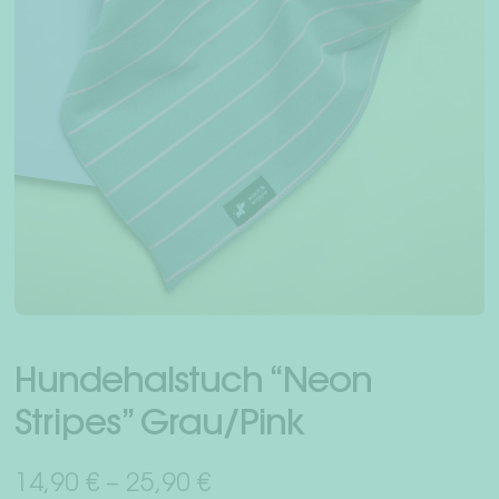
Unt
Für Menschen
öffn
Dackelwelt
Freunde werben Freunde
Unt
Woof & Wiggle Infos
öffn
Händler
Dein Konto
Hundehalstuch “Neon
Versand & Rückgabe
Stripes” Grau/Pink
Zahlungsarten
14,90
€
–
25,90
€