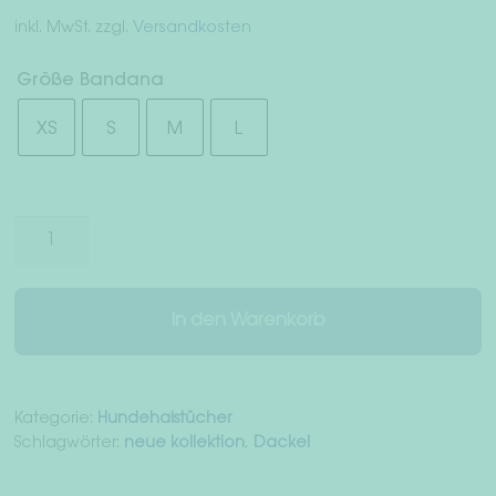
Widerrufsrecht
inkl. MwSt.
zzgl.
Versandkosten
Größe Bandana
AGB
XS
S
M
L
Datenschutz
Impressum
Hundehalstuch
“Neon
Stripes”
Grau/Pink
In den Warenkorb
Menge
Kategorie:
Hundehalstücher
Schlagwörter:
neue kollektion
,
Dackel