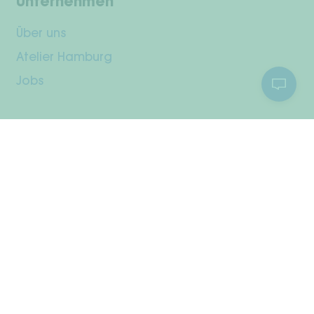
Unternehmen
Über uns
Atelier Hamburg
Jobs
Kundenservice
Dein Konto
Versand & Rückgabe
Zahlungsarten
Widerrufsrecht
Pflegehinweise