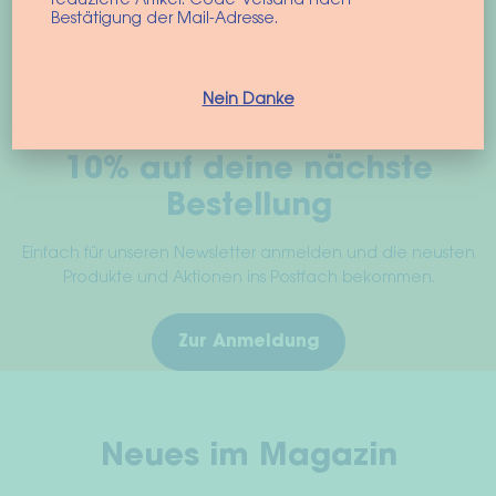
Opt
reduzierte Artikel. Code-Versand nach
Bestätigung der Mail-Adresse.
kön
auf
der
Nein Danke
Pro
gew
10% auf deine nächste
wer
Bestellung
Einfach für unseren Newsletter anmelden und die neusten
Produkte und Aktionen ins Postfach bekommen.
Zur Anmeldung
Neues im Magazin