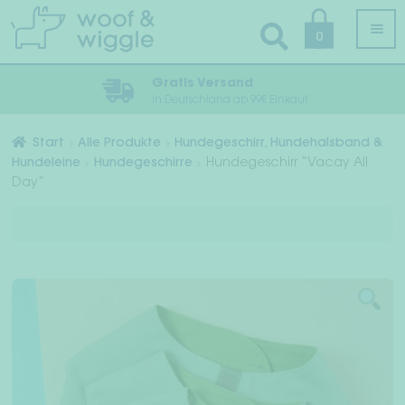
Zur
Zum
0
Navigation
Inhalt
springen
springen
Gratis Versand
In Deutschland ab 99€ Einkauf
Alle Produkte
Start
Alle Produkte
Hundegeschirr, Hundehalsband &
Hundeleine
Hundegeschirre
Hundegeschirr “Vacay All
Unt
Hundebekleidung
Day”
öffn
Unt
Geschirr, Halsband & Leine
öffn
Pflege & Hygiene
Unt
Schlaf & Reise
öffn
Unt
Halstücher & Fliegen
öffn
Accessoires