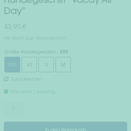
Hundegeschirr “Vacay All
Widerrufsrecht
Day”
AGB
43,90
€
Datenschutz
inkl. MwSt.
zzgl.
Versandkosten
Impressum
Größe Hundegeschirr
: XXS
XXS
XS
S
M
Zurücksetzen
Nur noch 1 vorrätig
Hundegeschirr
"Vacay
All
Day"
In den Warenkorb