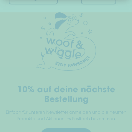
Produkt
weist
mehrere
Varianten
auf.
Die
Optionen
können
auf
der
Produktseite
gewählt
10% auf deine nächste
werden
Bestellung
Einfach für unseren Newsletter anmelden und die neusten
Produkte und Aktionen ins Postfach bekommen.