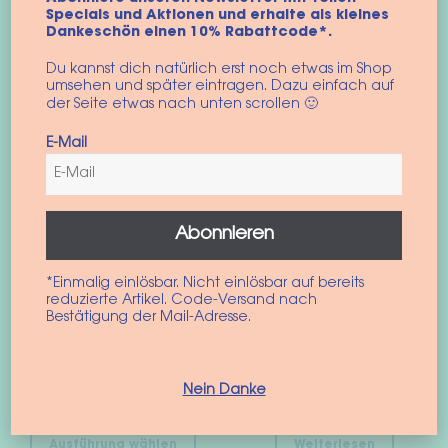
Specials und Aktionen und erhalte als kleines
Das könnte dir auch gefallen …
Dankeschön einen 10% Rabattcode*.
Du kannst dich natürlich erst noch etwas im Shop
umsehen und später eintragen. Dazu einfach auf
der Seite etwas nach unten scrollen 🙂
BALD ZURÜCK
E-Mail
Abonnieren
*Einmalig einlösbar. Nicht einlösbar auf bereits
reduzierte Artikel. Code-Versand nach
Bestätigung der Mail-Adresse.
Hundegeschirr “Dolce
Hundetasche “Vacay
Vita”
All Day”
43,90
€
149,90
€
Nein Danke
inkl. MwSt.
inkl. MwSt.
Dieses
Ausführung wählen
Weiterlesen